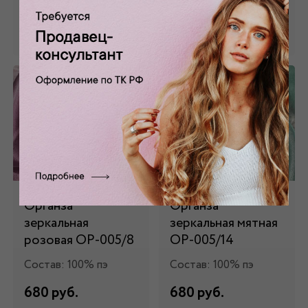
Забронировать
Забронировать
Органза
Органза
зеркальная
зеркальная мятная
розовая ОР-005/8
ОР-005/14
Состав: 100% пэ
Состав: 100% пэ
680 руб.
680 руб.