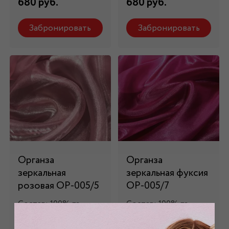
680 руб.
680 руб.
Забронировать
Забронировать
Органза
Органза
зеркальная
зеркальная фуксия
розовая ОР-005/5
ОР-005/7
Состав: 100% пэ
Состав: 100% пэ
680 руб.
680 руб.