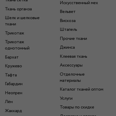
Ткань сетка
Искусственный мех
Ткань органза
Вельвет
Шелк и шелковые
Вискоза
ткани
Штапель
Трикотаж
Прочие ткани
Трикотаж
Джинса
однотонный
Клеевая ткань
Бархат
Аксессуары
Кружево
Отделочные
Тафта
материалы
Габардин
Каталог тканей оптом
Неопрен
Услуги
Лён
Товары по скидке
Жаккард