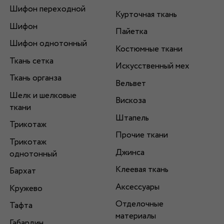
Шифон переходной
Курточная ткань
Шифон
Пайетка
Шифон однотонный
Костюмные ткани
Ткань сетка
Искусственный мех
Ткань органза
Вельвет
Шелк и шелковые
Вискоза
ткани
Штапель
Трикотаж
Прочие ткани
Трикотаж
Джинса
однотонный
Клеевая ткань
Бархат
Аксессуары
Кружево
Отделочные
Тафта
материалы
Габардин