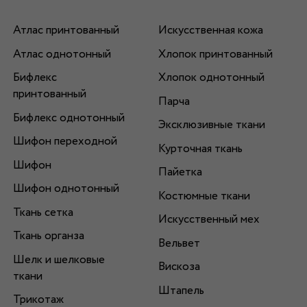
Атлас принтованный
Искусственная кожа
Атлас однотонный
Хлопок принтованный
Бифлекс
Хлопок однотонный
принтованный
Парча
Бифлекс однотонный
Эксклюзивные ткани
Шифон переходной
Курточная ткань
Шифон
Пайетка
Шифон однотонный
Костюмные ткани
Ткань сетка
Искусственный мех
Ткань органза
Вельвет
Шелк и шелковые
Вискоза
ткани
Штапель
Трикотаж