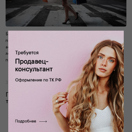
Баеры – наиболее сведущие люди в тенденциях новых
переплетений и текстур, устойчивого спроса на тканевый
ассортимент, в мониторинге предпочтений современной
легкой промышленности, в частности, швейного
производства.
31.03.2015
Грамотный уход за различными
типами тканей