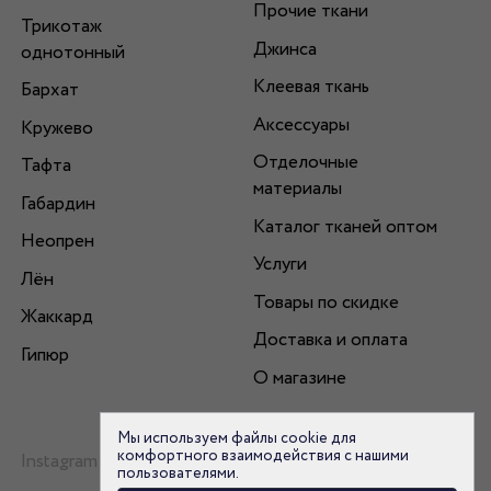
Прочие ткани
Трикотаж
Джинса
однотонный
Клеевая ткань
Бархат
Аксессуары
Кружево
Отделочные
Тафта
материалы
Габардин
Каталог тканей оптом
Неопрен
Услуги
Лён
Товары по скидке
Жаккард
Доставка и оплата
Гипюр
О магазине
Мы используем файлы cookie для
комфортного взаимодействия с нашими
Instagram
пользователями.