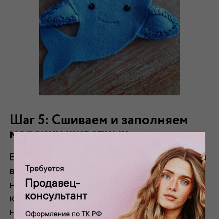
Шаг 5: Сшиваем и заполняем
морских животных
Если вы украсили всех морских существ и
все капли, две части каждого элемента
нужно сшить вместе. Для этого вы
кладете две части друг на друга и
начинаете сшивать их по краям.