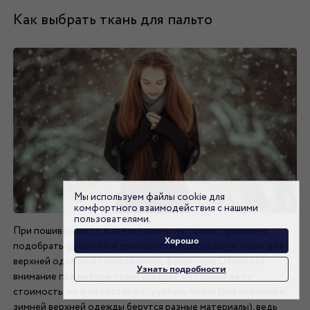
Как выбрать ткань для пальто
Мы используем файлы cookie для
комфортного взаимодействия с нашими
пользователями.
При пошиве пальто в ателье важно не только правильно
Хорошо
подобрать фасон, но и приобрести подходящую ткань для
верхней одежды и качественную фурнитуру. Обращать
Узнать подробности
внимание при выборе ткани следует не только на ее
стоимость, но и на состав и структуру ткани (для осенней и
зимней верхней одежды берутся разные материалы), ведь