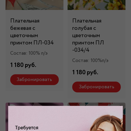
Плательная
Плательная
бежевая с
голубая с
цветочным
цветочным
принтом ПЛ-034
принтом ПЛ
-034/4
Состав: 100% п/э
Состав: 100%п/э
1 180 руб.
1 180 руб.
Забронировать
Забронировать