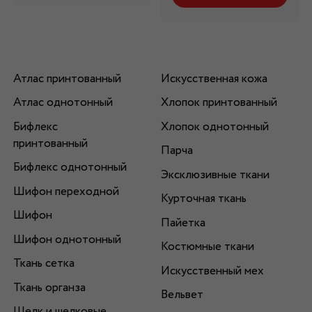
Атлас принтованный
Искусственная кожа
Атлас однотонный
Хлопок принтованный
Бифлекс
Хлопок однотонный
принтованный
Парча
Бифлекс однотонный
Эксклюзивные ткани
Шифон переходной
Курточная ткань
Шифон
Пайетка
Шифон однотонный
Костюмные ткани
Ткань сетка
Искусственный мех
Ткань органза
Вельвет
Шелк и шелковые