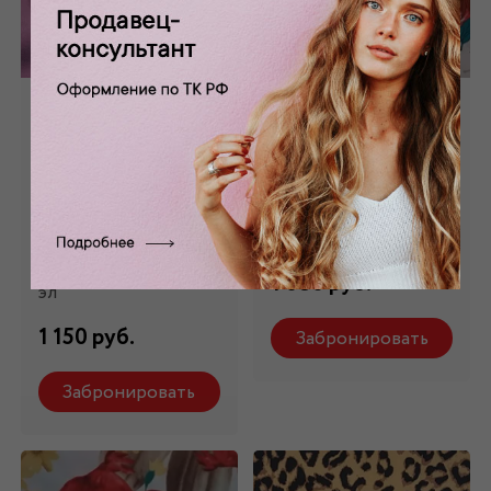
Атлас
Плательная с
принтованный
растительным
розовый в белый
принтом ПЛ
горох ПЛ
-52681
-9072749
Состав: 100%п/э
Состав: 97% п/э,3%
1 080 руб.
эл
1 150 руб.
Забронировать
Забронировать