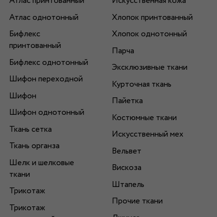
Атлас принтованный
Искусственная кожа
Атлас однотонный
Хлопок принтованный
Бифлекс
Хлопок однотонный
принтованный
Парча
Бифлекс однотонный
Эксклюзивные ткани
Шифон переходной
Курточная ткань
Шифон
Пайетка
Шифон однотонный
Костюмные ткани
Ткань сетка
Искусственный мех
Ткань органза
Вельвет
Шелк и шелковые
Вискоза
ткани
Штапель
Трикотаж
Прочие ткани
Трикотаж