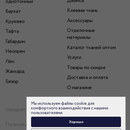
Джинса
однотонный
Клеевая ткань
Бархат
Аксессуары
Кружево
Отделочные
Тафта
материалы
Габардин
Каталог тканей оптом
Неопрен
Услуги
Лён
Товары по скидке
Жаккард
Доставка и оплата
Гипюр
О магазине
Мы используем файлы cookie для
комфортного взаимодействия с нашими
Instagram
пользователями.
Хорошо
Политика конфиденциальности