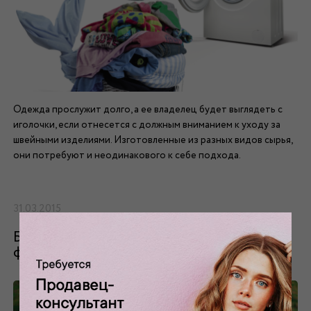
Одежда прослужит долго, а ее владелец будет выглядеть с
иголочки, если отнесется с должным вниманием к уходу за
швейными изделиями. Изготовленные из разных видов сырья,
они потребуют и неодинакового к себе подхода.
31.03.2015
Буйство красок, разнообразие
фасонов плюс летнее настроение