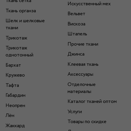
Ткань сетка
Искусственный мех
Ткань органза
Вельвет
Шелк и шелковые
Вискоза
ткани
Штапель
Трикотаж
Прочие ткани
Трикотаж
Джинса
однотонный
Клеевая ткань
Бархат
Аксессуары
Кружево
Отделочные
Тафта
материалы
Габардин
Каталог тканей оптом
Неопрен
Услуги
Лён
Товары по скидке
Жаккард