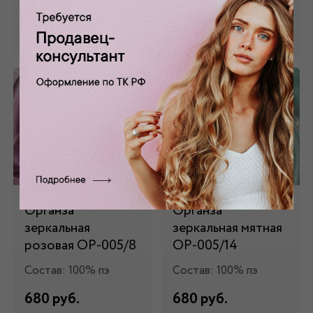
Забронировать
Забронировать
Органза
Органза
зеркальная
зеркальная мятная
розовая ОР-005/8
ОР-005/14
Состав: 100% пэ
Состав: 100% пэ
680 руб.
680 руб.