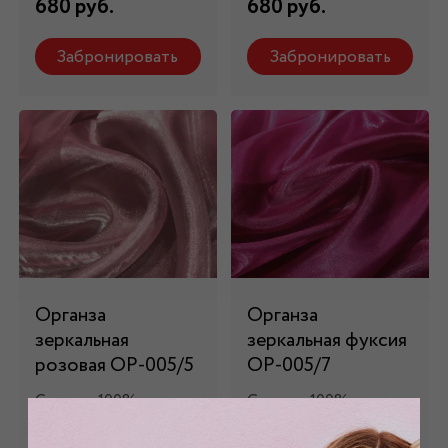
680 руб.
680 руб.
Забронировать
Забронировать
Органза
Органза
зеркальная
зеркальная фуксия
розовая ОР-005/5
ОР-005/7
Состав: 100% пэ
Состав: 100% пэ
680 руб.
680 руб.