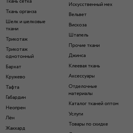
Ткань сетка
Искусственный мех
Ткань органза
Вельвет
Шелк и шелковые
Вискоза
ткани
Штапель
Трикотаж
Прочие ткани
Трикотаж
Джинса
однотонный
Клеевая ткань
Бархат
Аксессуары
Кружево
Отделочные
Тафта
материалы
Габардин
Каталог тканей оптом
Неопрен
Услуги
Лён
Товары по скидке
Жаккард