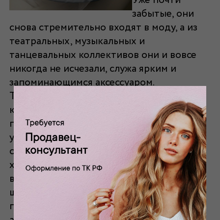
Уже почти
забытые, они
снова стремительно входят в моду, а из
театральных, музыкальных и
танцевальных коллективов они и вовсе
никогда не исчезали, служа ярким и
запоминающимся аксессуаром.
Театральные головные уборы можно
купить в нашем арт-салоне. Смело
приходите к нам, вы найдете головной
убор для любого
шоу
и представления:
строгая классика, сверкающий модерн,
хулиганский постмодерн. Для театров и
варьете – классические цилиндры и
шапокляки. А как насчет их же, но с
переливающимся бисером и