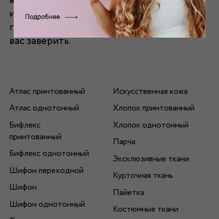
аппликацией
? Дамские шляпки с перьями
и кокошника аля рюс. С размером
проблем уж точно не возникнет, можем
вас заверить.
Атлас принтованный
Искусственная кожа
Атлас однотонный
Хлопок принтованный
Бифлекс
Хлопок однотонный
принтованный
Парча
Бифлекс однотонный
Эксклюзивные ткани
Шифон переходной
Курточная ткань
Шифон
Пайетка
Шифон однотонный
Костюмные ткани