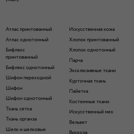
Атлас принтованный
Искусственная кожа
Атлас однотонный
Хлопок принтованный
Бифлекс
Хлопок однотонный
принтованный
Парча
Бифлекс однотонный
Эксклюзивные ткани
Шифон переходной
Курточная ткань
Шифон
Пайетка
Шифон однотонный
Костюмные ткани
Ткань сетка
Искусственный мех
Ткань органза
Вельвет
Шелк и шелковые
Вискоза