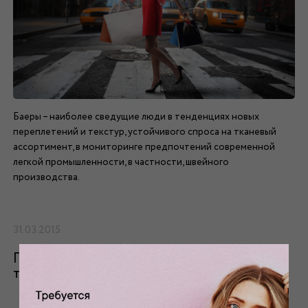
Баеры – наиболее сведущие люди в тенденциях новых
переплетений и текстур, устойчивого спроса на тканевый
ассортимент, в мониторинге предпочтений современной
легкой промышленности, в частности, швейного
производства.
31.03.2015
Грамотный уход за различными
типами тканей