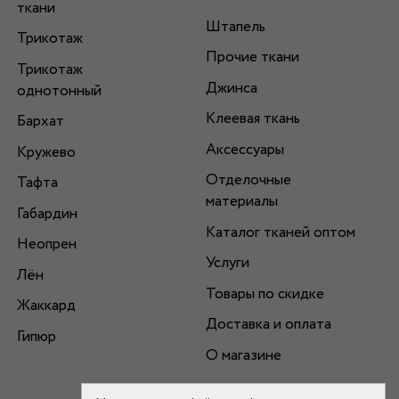
ткани
Штапель
Трикотаж
Прочие ткани
Трикотаж
Джинса
однотонный
Клеевая ткань
Бархат
Аксессуары
Кружево
Отделочные
Тафта
материалы
Габардин
Каталог тканей оптом
Неопрен
Услуги
Лён
Товары по скидке
Жаккард
Доставка и оплата
Гипюр
О магазине