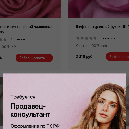
фон искусственный малиновый
Шифон натуральный фуксия Ш-
/15
0 отзывов
0 отзывов
Состав: 100% шелк
 100 % п/э
2 310 руб.
Заброниров
б.
Забронировать