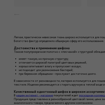
Легкая, практически невесомая ткань широко используется для по
Богатство фактур определило обширную сферу его использования.
Достоинства и применение шифона
Тонкое полупрозрачное полотно с «песчаной» структурой облада
имеет тонкую, но прочную структуру;
отличается широкой палитрой цветовых решений;
хорошо впитывает влагу и пропускает воздух;
не подходит для размножения бактерий;
при бережном обращении – прослужит достаточно долго.
В зависимости от разновидности, материя используется для пошив
текстиля. Изделия рекомендуется стирать вручную в теплой воде 
Качественный однотонный шифон в широком ассортимен
В
нашем интернет – магазине
покупателей ждет
роскошная коллекц
Продукция представлена в разнообразной цветовой гамме, цена за
аналогичного товара, предлагаемого другими компаниями.