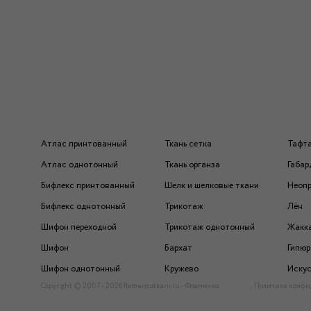
Атлас принтованный
Ткань сетка
Тафт
Атлас однотонный
Ткань органза
Габар
Бифлекс принтованный
Шелк и шелковые ткани
Неоп
Бифлекс однотонный
Трикотаж
Лён
Шифон переходной
Трикотаж однотонный
Жакк
Шифон
Бархат
Гипюр
Шифон однотонный
Кружево
Искус
Copyright © 2007 - 2026 flamencotkani.ru - Фламенко
Политика конфи