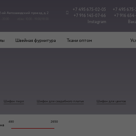
+7 495 675-02-05
+7 495 675-
 2-ой Автозаводский проезд, д. 2
+7 916 145-07-66
+7 916 654
 - 20.00
сб/вс: 10.00 - 19.00/18.00
Instagram
Вак
лы
Швейная фурнитура
Ткани оптом
Ус
Шифон перл
Шифон для свадебного платья
Шифон для цветов
490
2650
на