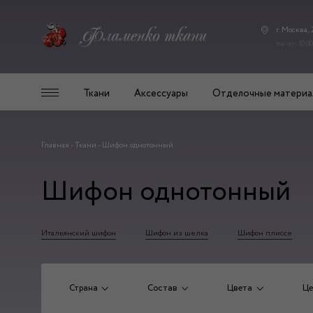
г. Москва,
пн-пт: 10.00
Ткани
Аксессуары
Отделочные материа
Главная
-
Ткани
-
Шифон однотонный
Шифон однотонный
Итальянский шифон
Шифон из шелка
Шифон плиссе
Страна
Состав
Цвета
Це