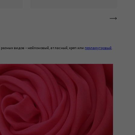
 разных видов – нейлоновый, атласный, креп или
перламутровый
.