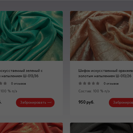
скусственный зеленый с
Шифон искусственный оранжев
 напылением Ш-013/36
золотым напылением Ш-013/26
0 отзывов
0 отзывов
 100 % п/э
Состав: 100 % п/э
.
950 руб.
Забронировать
Заброниров