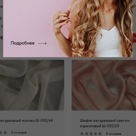
атуральный серый Ш-093/34
Шифон натуральный серый Ш-0
0 отзывов
0 отзывов
 100% шелк
Состав: 100% шелк
б.
2 310 руб.
Забронировать
Заброниров
атуральный молоко Ш-093/46
Шифон натуральный светло-
коралловый Ш-093/29
0 отзывов
0 отзывов