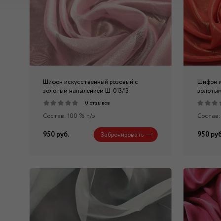
Шифон искусственный розовый с
Шифон и
золотым напылением Ш-013/13
золотым
0 отзывов
Состав: 100 % п/э
Состав:
950 руб.
950 руб
Забронировать