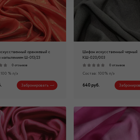
скусственный оранжевый с
Шифон искусственный черный
 напылением Ш-013/23
КШ-020/003
0 отзывов
0 отзывов
 100 % п/э
Состав: 100% п/э
.
640 руб.
Забронировать
Заброниров