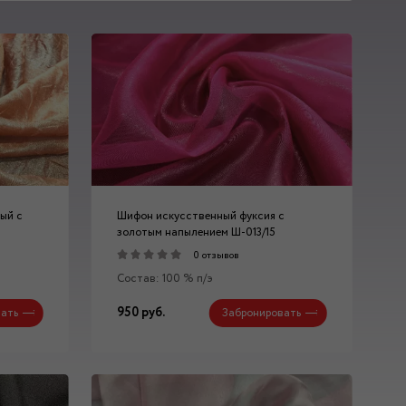
ый с
Шифон искусственный фуксия с
золотым напылением Ш-013/15
0 отзывов
Состав: 100 % п/э
950 руб.
ать
Забронировать