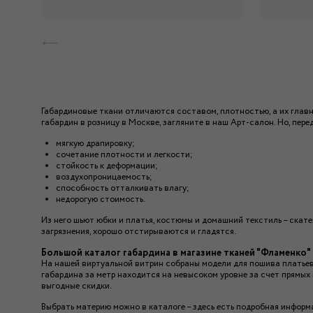
Габардиновые ткани отличаются составом, плотностью, а их главна
габардин в розницу в Москве, загляните в наш Арт-салон. Но, пер
мягкую драпировку;
сочетание плотности и легкости;
стойкость к деформации;
воздухопроницаемость;
способность отталкивать влагу;
недорогую стоимость.
Из него шьют юбки и платья, костюмы и домашний текстиль – скат
загрязнения, хорошо отстирываются и гладятся.
Большой каталог габардина в магазине тканей "Фламенко"
На нашей виртуальной витрин собраны модели для пошива платьев
габардина за метр находится на невысоком уровне за счет прямых
выгодные скидки.
Выбрать материю можно в каталоге – здесь есть подробная информа