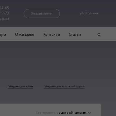
24-65
-19-73
Корзина
Заказать звонок
ансии
луги
О магазине
Контакты
Статьи
Габардин для юбки
Габардин для школьной формы
Сортировать
по дате обновления