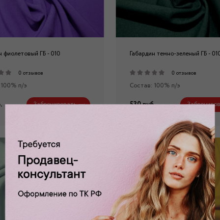
н фиолетовый ГБ - 010
Габардин темно-зеленый ГБ - 01
0 отзывов
0 отзывов
 100% п/э
Состав: 100% п/э
.
530 руб.
Забронировать
Заброниров