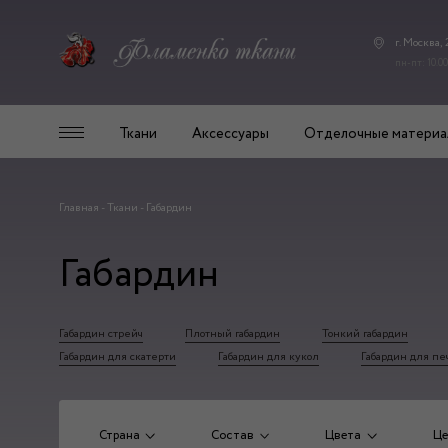
г. Москва,
пн-пт: 10.00
Ткани
Аксессуары
Отделочные материа
Главная
-
Ткани
-
Габардин
Габардин
Габардин стрейч
Плотный габардин
Тонкий габардин
Габардин для скатерти
Габардин для кукол
Габардин для пе
Страна
Состав
Цвета
Це