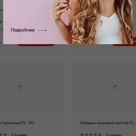
 зелено-голубой ГБ - 010
Габардин желтый ГБ - 010
0 отзывов
0 отзывов
 100% п/э
Состав: 100% п/э
.
530 руб.
Забронировать
Заброниров
 горчичный ГБ - 010
Габардин неоновый желтый ГБ -
0 отзывов
0 отзывов