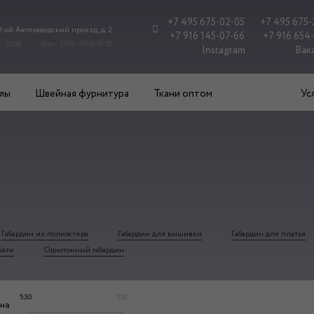
+7 495 675-02-05
+7 495 675-
 2-ой Автозаводский проезд, д. 2
+7 916 145-07-66
+7 916 654
 - 20.00
сб/вс: 10.00 - 19.00/18.00
Instagram
Вак
лы
Швейная фурнитура
Ткани оптом
Ус
Габардин из полиэстера
Габардин для вышивки
Габардин для платья
чати
Однотонный габардин
530
530
на