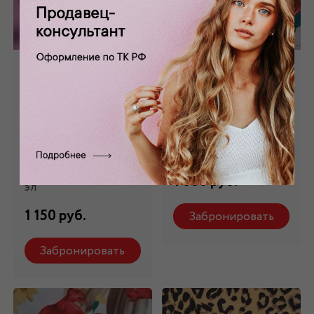
Атлас
Плательная с
принтованный
растительным
розовый в белый
принтом ПЛ
горох ПЛ
-52681
-9072749
Состав: 100%п/э
Состав: 97% п/э,3%
1 080 руб.
эл
1 150 руб.
Забронировать
Забронировать