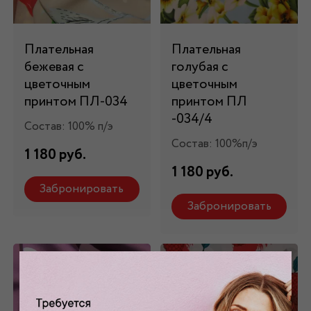
Плательная
Плательная
бежевая с
голубая с
цветочным
цветочным
принтом ПЛ-034
принтом ПЛ
-034/4
Состав: 100% п/э
Состав: 100%п/э
1 180 руб.
1 180 руб.
Забронировать
Забронировать