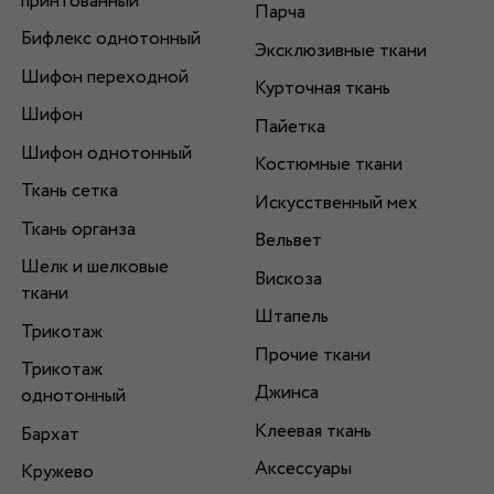
принтованный
Парча
Бифлекс однотонный
Эксклюзивные ткани
Шифон переходной
Курточная ткань
Шифон
Пайетка
Шифон однотонный
Костюмные ткани
Ткань сетка
Искусственный мех
Ткань органза
Вельвет
Шелк и шелковые
Вискоза
ткани
Штапель
Трикотаж
Прочие ткани
Трикотаж
Джинса
однотонный
Клеевая ткань
Бархат
Аксессуары
Кружево