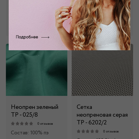
Нет в наличии
Нет в наличии
Забронировать
Забронировать
Неопрен зеленый
Сетка
ТР - 025/8
неопреновая серая
ТР - 6202/2
0 отзывов
Состав: 100% пэ
0 отзывов