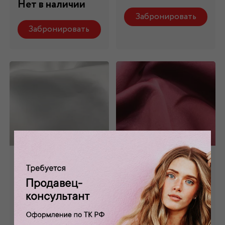
Нет в наличии
Забронировать
Забронировать
Неопрен белый ТР
Неопрен
- 025/4
бордовый ТР -
025/7
0 отзывов
Состав: 100% пэ
0 отзывов
Состав: 100% пэ