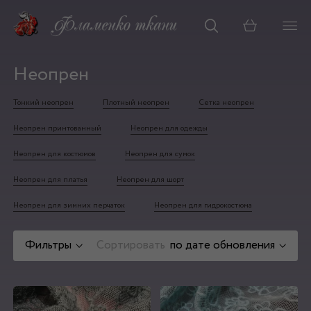
Корзина
Неопрен
Тонкий неопрен
Плотный неопрен
Сетка неопрен
Неопрен принтованный
Неопрен для одежды
Неопрен для костюмов
Неопрен для сумок
Неопрен для платья
Неопрен для шорт
Неопрен для зимних перчаток
Неопрен для гидрокостюма
Фильтры
Сортировать
по дате обновления