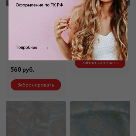
Жаккард бежевый
Жаккард серый
с голубыми
JK_36
цветами JK_26
Состав: 100% пэ
Состав: смесовые
560 руб.
нити от 560р., а
также натуральные
Забронировать
560 руб.
Забронировать