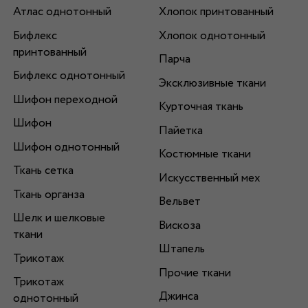
Атлас однотонный
Хлопок принтованный
Бифлекс
Хлопок однотонный
принтованный
Парча
Бифлекс однотонный
Эксклюзивные ткани
Шифон переходной
Курточная ткань
Шифон
Пайетка
Шифон однотонный
Костюмные ткани
Ткань сетка
Искусственный мех
Ткань органза
Вельвет
Шелк и шелковые
Вискоза
ткани
Штапель
Трикотаж
Прочие ткани
Трикотаж
Джинса
однотонный