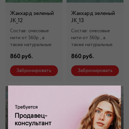
Жаккард зеленый
Жаккард зеленый
JK_12
JK_13
Состав: смесовые
Состав: смесовые
нити от 560р., а
нити от 560р., а
также натуральные
также натуральные
860 руб.
860 руб.
Забронировать
Забронировать