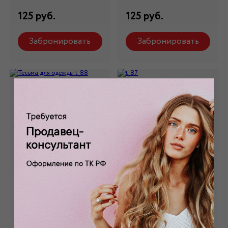
125 руб.
125 руб.
Забронировать
Забронировать
Тесьма для
t_87
одежды t_88
Состав: 100% п/э,
шелк
Состав: 100% п/э,
шелк
125 руб.