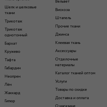
Вельвет
Шелк и шелковые
Вискоза
ткани
Штапель
Трикотаж
Прочие ткани
Трикотаж
Джинса
однотонный
Клеевая ткань
Бархат
Аксессуары
Кружево
Отделочные
Тафта
материалы
Габардин
Каталог тканей оптом
Неопрен
Услуги
Лён
Товары по скидке
Жаккард
Доставка и оплата
Гипюр
О магазине