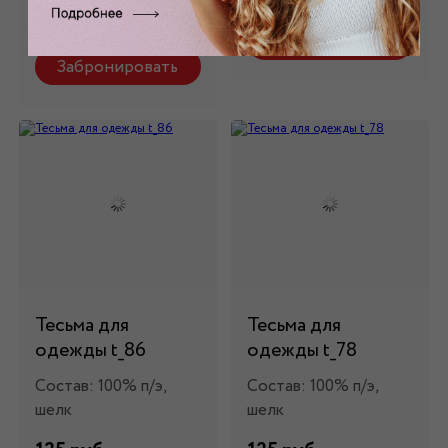
125 руб.
Забронировать
Забронировать
Тесьма для
Тесьма для
одежды t_86
одежды t_78
Состав: 100% п/э,
Состав: 100% п/э,
шелк
шелк