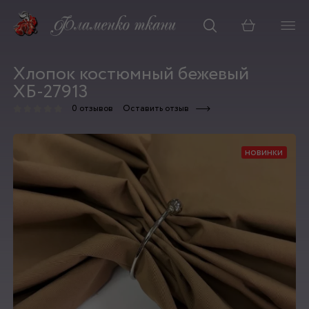
Корзина
Хлопок костюмный бежевый
ХБ-27913
0 отзывов
Оставить отзыв
новинки