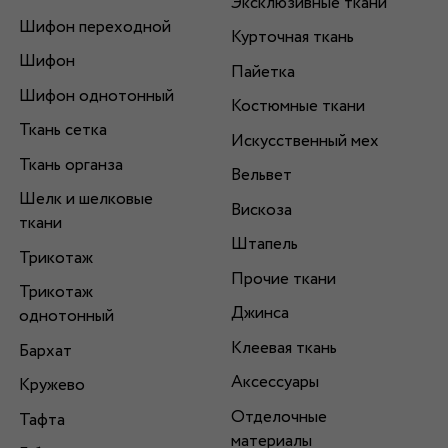
Эксклюзивные ткани
Шифон переходной
Курточная ткань
Шифон
Пайетка
Шифон однотонный
Костюмные ткани
Ткань сетка
Искусственный мех
Ткань органза
Вельвет
Шелк и шелковые
Вискоза
ткани
Штапель
Трикотаж
Прочие ткани
Трикотаж
Джинса
однотонный
Клеевая ткань
Бархат
Аксессуары
Кружево
Отделочные
Тафта
материалы