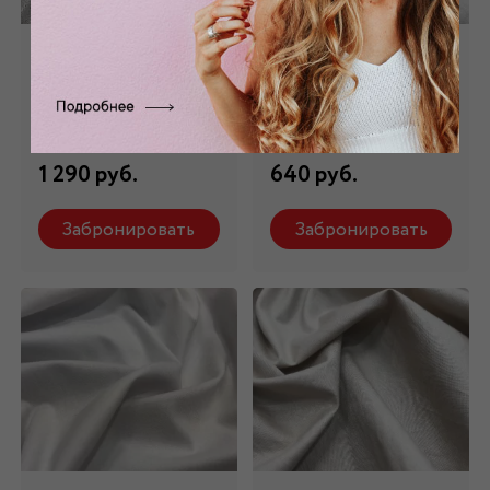
Хлопок белый ХБ -
Хлопок - батист
043
белый ХБ - 015
Состав: 100 % х/б
Состав: 100 % х/б
1 290 руб.
640 руб.
Забронировать
Забронировать