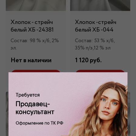
Хлопок - стрейч
Хлопок -стрейч
белый ХБ -24381
белый ХБ -044
Состав: 98 % х/б, 2%
Состав: 53 % х/б,
эл.
35% п/э,12 % эл
Нет в наличии
1 120 руб.
Забронировать
Забронировать