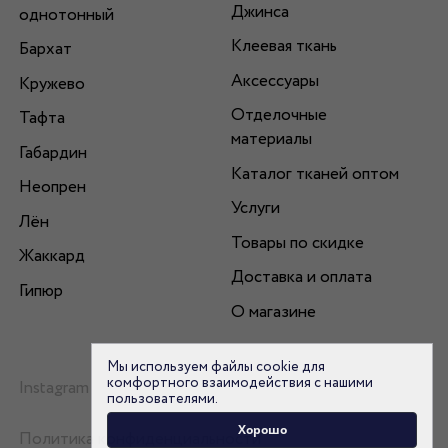
Джинса
однотонный
Клеевая ткань
Бархат
Аксессуары
Кружево
Отделочные
Тафта
материалы
Габардин
Каталог тканей оптом
Неопрен
Услуги
Лён
Товары по скидке
Жаккард
Доставка и оплата
Гипюр
О магазине
Мы используем файлы cookie для
комфортного взаимодействия с нашими
Instagram
пользователями.
Хорошо
Политика конфиденциальности