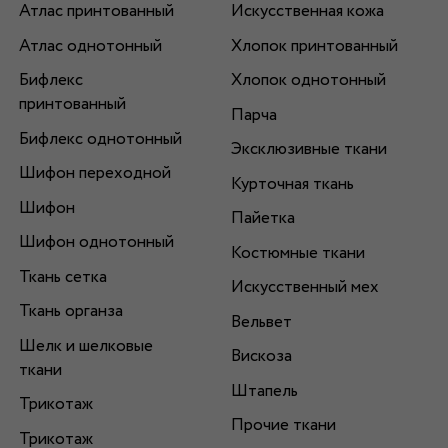
Атлас принтованный
Искусственная кожа
Атлас однотонный
Хлопок принтованный
Бифлекс
Хлопок однотонный
принтованный
Парча
Бифлекс однотонный
Эксклюзивные ткани
Шифон переходной
Курточная ткань
Шифон
Пайетка
Шифон однотонный
Костюмные ткани
Ткань сетка
Искусственный мех
Ткань органза
Вельвет
Шелк и шелковые
Вискоза
ткани
Штапель
Трикотаж
Прочие ткани
Трикотаж