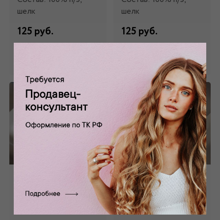
шелк
шелк
125 руб.
125 руб.
Забронировать
Забронировать
Тесьма бархатная
Тесьма бархатная
неэластичная
неэластичная
голубая
красная