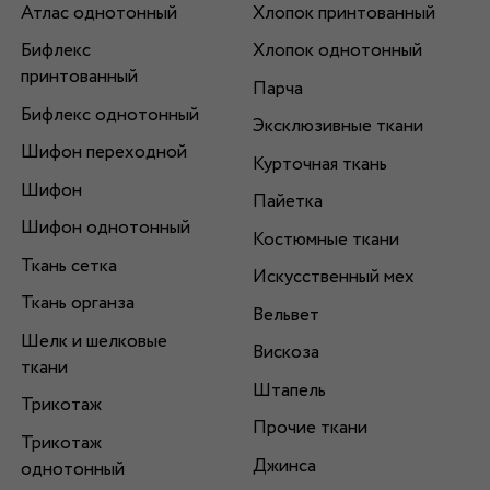
Атлас однотонный
Хлопок принтованный
Бифлекс
Хлопок однотонный
принтованный
Парча
Бифлекс однотонный
Эксклюзивные ткани
Шифон переходной
Курточная ткань
Шифон
Пайетка
Шифон однотонный
Костюмные ткани
Ткань сетка
Искусственный мех
Ткань органза
Вельвет
Шелк и шелковые
Вискоза
ткани
Штапель
Трикотаж
Прочие ткани
Трикотаж
Джинса
однотонный