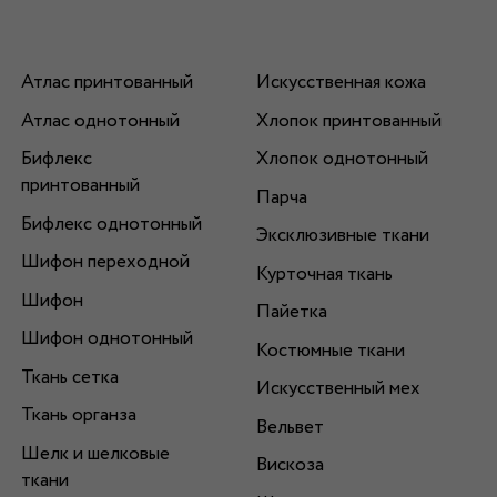
Атлас принтованный
Искусственная кожа
Атлас однотонный
Хлопок принтованный
Бифлекс
Хлопок однотонный
принтованный
Парча
Бифлекс однотонный
Эксклюзивные ткани
Шифон переходной
Курточная ткань
Шифон
Пайетка
Шифон однотонный
Костюмные ткани
Ткань сетка
Искусственный мех
Ткань органза
Вельвет
Шелк и шелковые
Вискоза
ткани