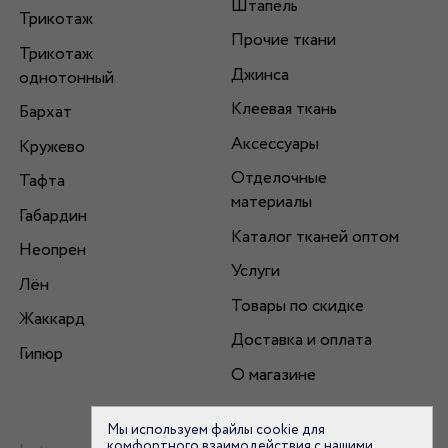
Штапель
Трикотаж
Прочие ткани
Трикотаж
Джинса
однотонный
Клеевая ткань
Бархат
Аксессуары
Кружево
Отделочные
Тафта
материалы
Габардин
Каталог тканей оптом
Неопрен
Услуги
Лён
Товары по скидке
Жаккард
Доставка и оплата
Гипюр
О магазине
Мы используем файлы cookie для
комфортного взаимодействия с нашими