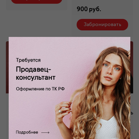
900 руб.
Забронировать
Перчатки
Перчатки бифлекс
атласные белые
белые,красные,черные
1 150 руб.
Нет в наличии