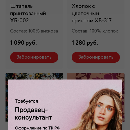
Штапель
Хлопок с
принтованный
цветочным
ХБ-002
принтом ХБ-317
Состав: 100% вискоза
Состав: 100% хлопок
1 090 руб.
1 280 руб.
Забронировать
Забронировать