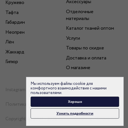
Аксессуары
Кружево
Отделочные
Тафта
материалы
Габардин
Каталог тканей оптом
Неопрен
Услуги
Лён
Товары по скидке
Жаккард
Доставка и оплата
Гипюр
О магазине
Мы используем файлы cookie для
комфортного взаимодействия с нашими
Instagram
пользователями.
Хорошо
Политика конфиденциальности
Узнать подробности
Copyright © 2007 - 2026 flamencotkani.ru - Фламенко