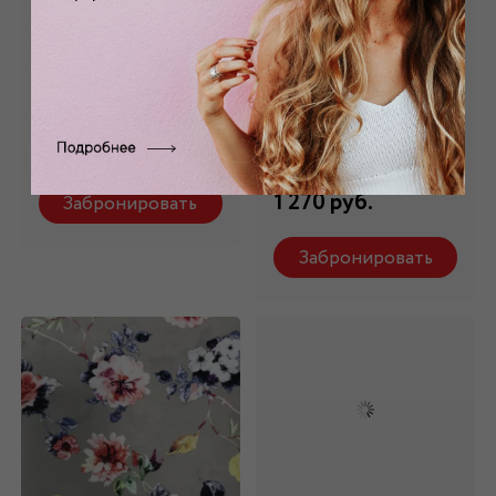
Хлопок с
Хлопок -стрейч
цветочным
розовый с
принтом ХБ -114
цветочным
принтом ХБ -7679
Состав: 100% хлопок
Состав: 97 %
1 470 руб.
хлопок,3% эластан
1 270 руб.
Забронировать
Забронировать