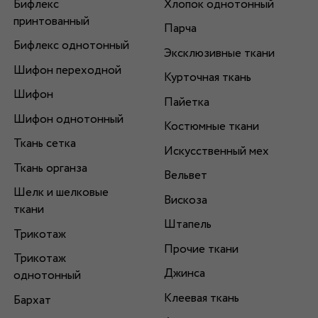
Бифлекс
Хлопок однотонный
принтованный
Парча
Бифлекс однотонный
Эксклюзивные ткани
Шифон переходной
Курточная ткань
Шифон
Пайетка
Шифон однотонный
Костюмные ткани
Ткань сетка
Искусственный мех
Ткань органза
Вельвет
Шелк и шелковые
Вискоза
ткани
Штапель
Трикотаж
Прочие ткани
Трикотаж
Джинса
однотонный
Клеевая ткань
Бархат