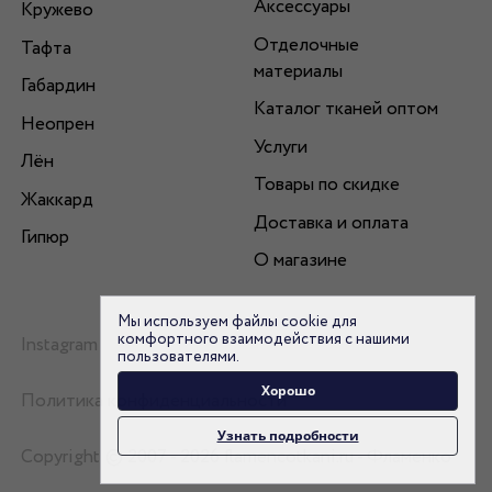
Аксессуары
Кружево
Отделочные
Тафта
материалы
Габардин
Каталог тканей оптом
Неопрен
Услуги
Лён
Товары по скидке
Жаккард
Доставка и оплата
Гипюр
О магазине
Мы используем файлы cookie для
комфортного взаимодействия с нашими
Instagram
пользователями.
Хорошо
Политика конфиденциальности
Узнать подробности
Copyright © 2007 - 2026 flamencotkani.ru - Фламенко