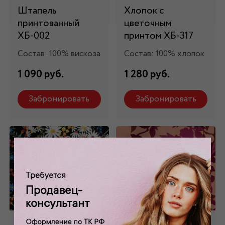
Штапель
Хлопок с
принтованный
цветочным
ХБ-002
принтом ХБ-317
Состав: 100% вискоза
Состав: 100% хлопок
1 090 руб.
1 280 руб.
Забронировать
Забронировать