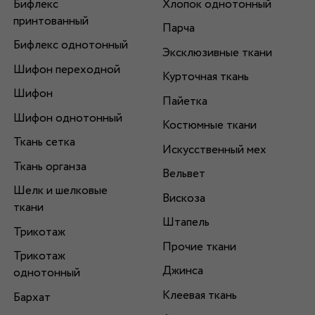
Бифлекс
Хлопок однотонный
принтованный
Парча
Бифлекс однотонный
Эксклюзивные ткани
Шифон переходной
Курточная ткань
Шифон
Пайетка
Шифон однотонный
Костюмные ткани
Ткань сетка
Искусственный мех
Ткань органза
Вельвет
Шелк и шелковые
Вискоза
ткани
Штапель
Трикотаж
Прочие ткани
Трикотаж
Джинса
однотонный
Клеевая ткань
Бархат