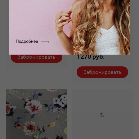
Хлопок с
Хлопок -стрейч
цветочным
розовый с
принтом ХБ -114
цветочным
принтом ХБ -7679
Состав: 100% хлопок
Состав: 97 %
1 470 руб.
хлопок,3% эластан
1 270 руб.
Забронировать
Забронировать