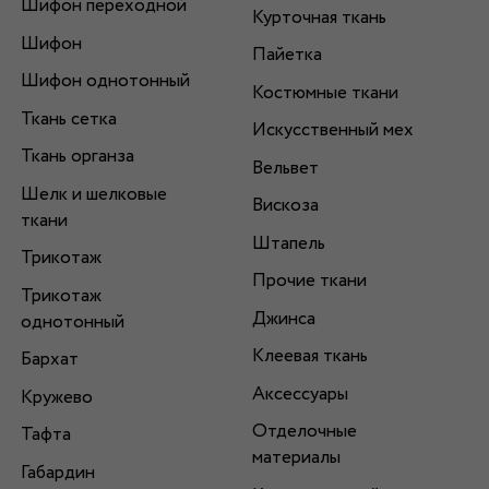
Шифон переходной
Курточная ткань
Шифон
Пайетка
Шифон однотонный
Костюмные ткани
Ткань сетка
Искусственный мех
Ткань органза
Вельвет
Шелк и шелковые
Вискоза
ткани
Штапель
Трикотаж
Прочие ткани
Трикотаж
Джинса
однотонный
Клеевая ткань
Бархат
Аксессуары
Кружево
Отделочные
Тафта
материалы
Габардин