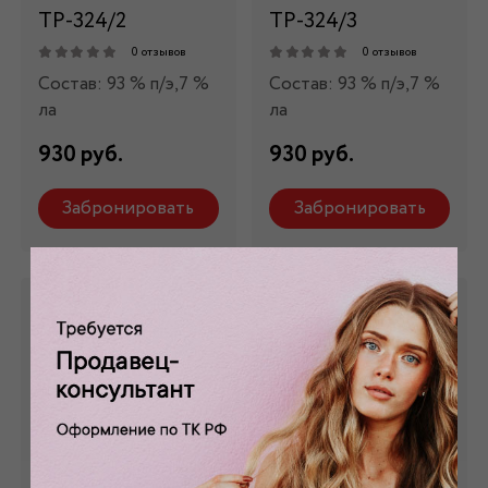
ТР-324/2
ТР-324/3
0 отзывов
0 отзывов
Состав: 93 % п/э,7 %
Состав: 93 % п/э,7 %
ла
ла
930 руб.
930 руб.
Забронировать
Забронировать