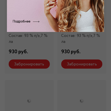
Трикотаж "Бизо"
Трикотаж "Бизо"
зеленый с
золотой с
напылением
напылением
ТР-324/4
ТР-324/6
0 отзывов
0 отзывов
Состав: 93 % п/э,7 %
Состав: 93 % п/э,7 %
ла
ла
930 руб.
930 руб.
Забронировать
Забронировать