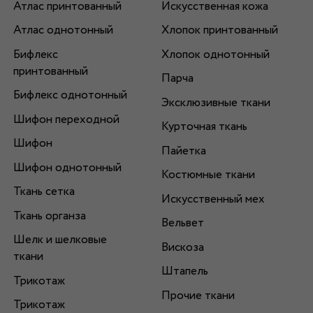
Атлас принтованный
Искусственная кожа
Атлас однотонный
Хлопок принтованный
Бифлекс
Хлопок однотонный
принтованный
Парча
Бифлекс однотонный
Эксклюзивные ткани
Шифон переходной
Курточная ткань
Шифон
Пайетка
Шифон однотонный
Костюмные ткани
Ткань сетка
Искусственный мех
Ткань органза
Вельвет
Шелк и шелковые
Вискоза
ткани
Штапель
Трикотаж
Прочие ткани
Трикотаж