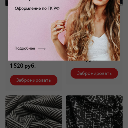
Трикотаж в сине-
Трикотаж в сине-
белую полоску
белую полоску
ТР-315
ТР-10695
Состав: 65%
Состав: 35%
вискоза,22 % п/э, 3%
вискоза,65% п/э
лайкра
2 570 руб.
1 520 руб.
Забронировать
Забронировать