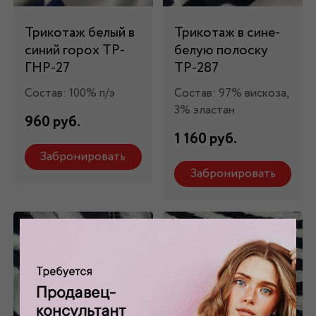
Трикотаж белый в
Трикотаж в сине-
синий горох ТР-
белую полоску
ГНР-27
ТР-287
Состав: 100% п/э
Состав: 97% вискоза,
3% эластан
960 руб.
1 160 руб.
Забронировать
Забронировать