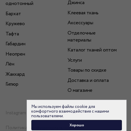
Джинса
однотонный
Клеевая ткань
Бархат
Аксессуары
Кружево
Отделочные
Тафта
материалы
Габардин
Каталог тканей оптом
Неопрен
Услуги
Лён
Товары по скидке
Жаккард
Доставка и оплата
Гипюр
О магазине
Мы используем файлы cookie для
комфортного взаимодействия с нашими
Instagram
пользователями.
Хорошо
Политика конфиденциальности