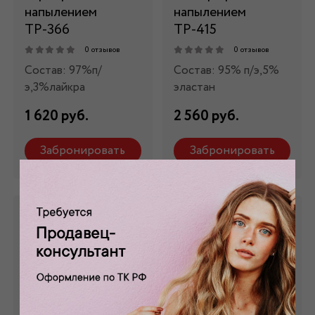
напылением
напылением
ТР-366
ТР-415
0 отзывов
0 отзывов
Состав: 97%п/
Состав: 95% п/э,5%
э,3%лайкра
эластан
1 620 руб.
2 560 руб.
Забронировать
Забронировать