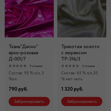
Ткань"Диско"
Трикотаж золото
ярко-розовая
с люрексом
Д-001/7
ТР-316/3
0 отзывов
0 отзывов
Состав: 95 % п/э, 5
Состав: 65 % п/э,35
%эл.
% мет. нить
790 руб.
1 320 руб.
Забронировать
Забронировать