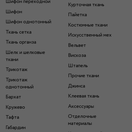
Шифон переходной
Курточная ткань
Шифон
Пайетка
Шифон однотонный
Костюмные ткани
Ткань сетка
Искусственный мех
Ткань органза
Вельвет
Шелк и шелковые
Вискоза
ткани
Штапель
Трикотаж
Прочие ткани
Трикотаж
Джинса
однотонный
Клеевая ткань
Бархат
Аксессуары
Кружево
Отделочные
Тафта
материалы
Габардин