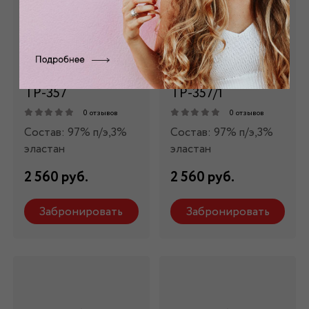
Трикотаж черный
Трикотаж черный
с
с
голографическим
голографическим
напылением
напылением
ТР-357
ТР-357/1
0 отзывов
0 отзывов
Состав: 97% п/э,3%
Состав: 97% п/э,3%
эластан
эластан
2 560 руб.
2 560 руб.
Забронировать
Забронировать