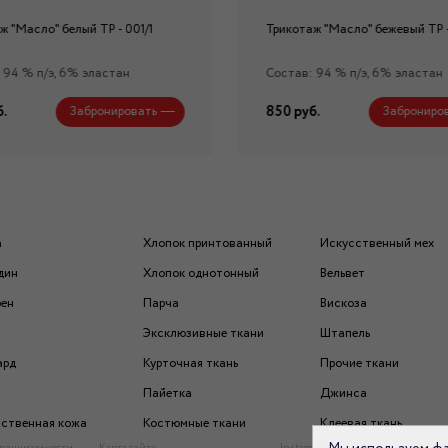
ж "Масло" белый ТР - 001/1
Трикотаж "Масло" бежевый ТР -
 94 % п/э, 6% эластан
Состав: 94 % п/э, 6% эластан
.
850 руб.
Забронировать
Заброниро
а
Хлопок принтованный
Искусственный мех
дин
Хлопок однотонный
Вельвет
рен
Парча
Вискоза
Эксклюзивные ткани
Штапель
ард
Курточная ткань
Прочие ткани
Пайетка
Джинса
ственная кожа
Костюмные ткани
Клеевая ткань
денциальности
Карта сайта
Instagram