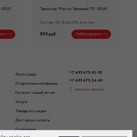
 001/5
Трикотаж "Масло" бежевый ТР - 001/6
Состав: 94 % п/э, 6% эластан
850 руб.
вать
Забронировать
+7 495 675-02-05
Аксессуары
+7 495 675-24-65
Отделочные материалы
Заказать звонок
Каталог тканей оптом
Услуги
Товары по скидке
Доставка и оплата
О магазине