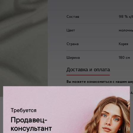
Состав
98 % х/
Цвет
молочн
Страна
Корея
Ширина
180 см
Доставка и оплата
Вы можете ознакомиться с нашим ш
ассортиментом по адресу:
г. Москва, 2-ой Автозаводский проезд, 
Ждем вас у нас в:
пн-пт: 10.00 - 20.00
сб/вс: 10.00 - 19.00/18.00