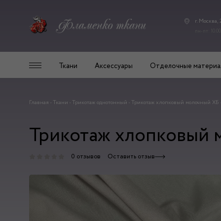
г. Москва,
пн-пт: 10.00
Ткани
Аксессуары
Отделочные материа
Главная
-
Ткани
-
Трикотаж однотонный
-
Трикотаж хлопковый молочный ХБ 
Трикотаж хлопковый м
0 отзывов
Оставить отзыв