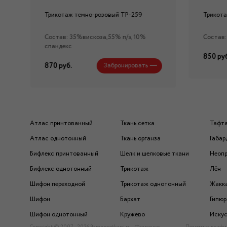
Трикотаж темно-розовый ТР-259
Трикота
Состав: 35%вискоза,55% п/э, 10%
Состав:
спандекс
850 руб
870 руб.
Забронировать
Атлас принтованный
Ткань сетка
Тафт
Атлас однотонный
Ткань органза
Габар
Бифлекс принтованный
Шелк и шелковые ткани
Неоп
Бифлекс однотонный
Трикотаж
Лён
Шифон переходной
Трикотаж однотонный
Жакк
Шифон
Бархат
Гипюр
Шифон однотонный
Кружево
Искус
Copyright © 2007 - 2026 flamencotkani.ru - Фламенко
Политика конфи