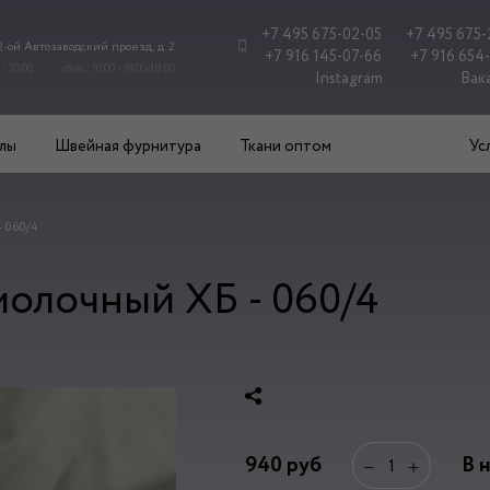
+7 495 675-02-05
+7 495 675-
 2-ой Автозаводский проезд, д. 2
+7 916 145-07-66
+7 916 654
 - 20.00
сб/вс: 10.00 - 19.00/18.00
Instagram
Вак
лы
Швейная фурнитура
Ткани оптом
Ус
- 060/4
олочный ХБ - 060/4
940
руб
В 
−
+