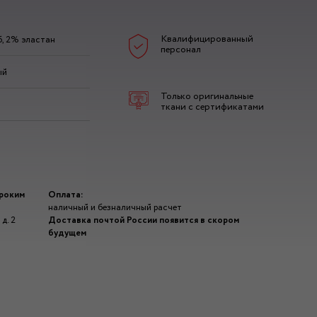
Квалифицированный
б, 2% эластан
персонал
ый
Только оригинальные
ткани с сертификатами
ироким
Оплата:
наличный и безналичный расчет
д. 2
Доставка почтой России появится в скором
будущем