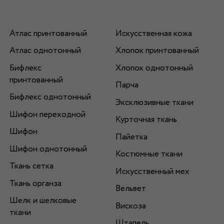
Атлас принтованный
Искусственная кожа
Атлас однотонный
Хлопок принтованный
Бифлекс
Хлопок однотонный
принтованный
Парча
Бифлекс однотонный
Эксклюзивные ткани
Шифон переходной
Курточная ткань
Шифон
Пайетка
Шифон однотонный
Костюмные ткани
Ткань сетка
Искусственный мех
Ткань органза
Вельвет
Шелк и шелковые
Вискоза
ткани
Штапель