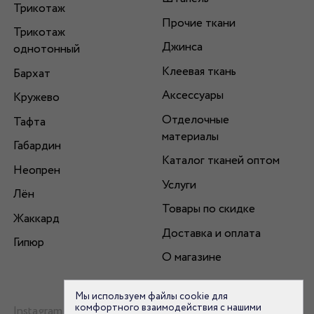
Трикотаж
Прочие ткани
Трикотаж
Джинса
однотонный
Клеевая ткань
Бархат
Аксессуары
Кружево
Отделочные
Тафта
материалы
Габардин
Каталог тканей оптом
Неопрен
Услуги
Лён
Товары по скидке
Жаккард
Доставка и оплата
Гипюр
О магазине
Мы используем файлы cookie для
комфортного взаимодействия с нашими
Instagram