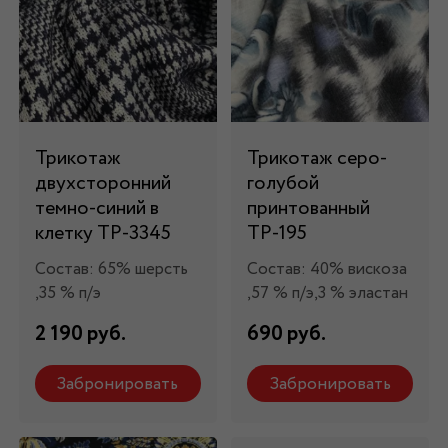
Трикотаж
Трикотаж серо-
двухсторонний
голубой
темно-синий в
принтованный
клетку ТР-3345
ТР-195
Состав: 65% шерсть
Состав: 40% вискоза
,35 % п/э
,57 % п/э,3 % эластан
2 190 руб.
690 руб.
Забронировать
Забронировать