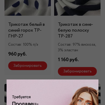
Трикотаж белый в
Трикотаж в сине-
синий горох ТР-
белую полоску
ГНР-27
ТР-287
Состав: 100% п/э
Состав: 97% вискоза,
3% эластан
960 руб.
1 160 руб.
Забронировать
Забронировать