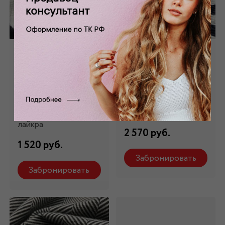
Трикотаж в сине-
Трикотаж в сине-
белую полоску
белую полоску
ТР-315
ТР-10695
Состав: 65%
Состав: 35%
вискоза,22 % п/э, 3%
вискоза,65% п/э
лайкра
2 570 руб.
1 520 руб.
Забронировать
Забронировать