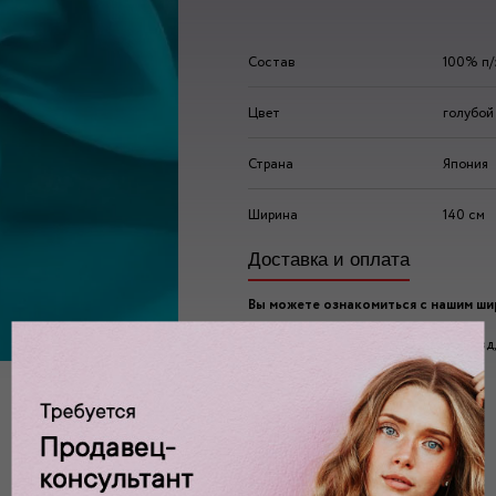
Состав
100% п/
Цвет
голубой
Страна
Япония
Ширина
140 см
Доставка и оплата
Вы можете ознакомиться с нашим ш
ассортиментом по адресу:
г. Москва, 2-ой Автозаводский проезд, 
Ждем вас у нас в:
пн-пт: 10.00 - 20.00
сб/вс: 10.00 - 19.00/18.00