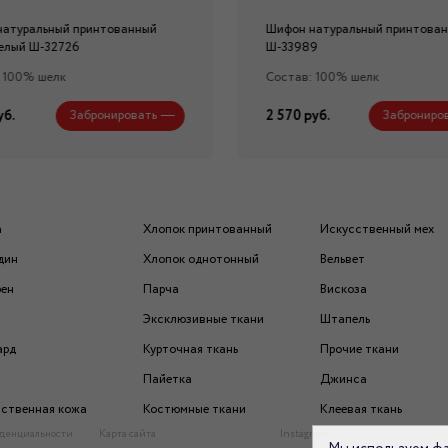
натуральный принтованный
Шифон натуральный принтова
елый Ш-32726
Ш-33989
 100% шелк
Состав: 100% шелк
уб.
2 570 руб.
Забронировать
Заброниро
а
Хлопок принтованный
Искусственный мех
дин
Хлопок однотонный
Вельвет
рен
Парча
Вискоза
Эксклюзивные ткани
Штапель
ард
Курточная ткань
Прочие ткани
Пайетка
Джинса
ственная кожа
Костюмные ткани
Клеевая ткань
денциальности
Карта сайта
Instagram