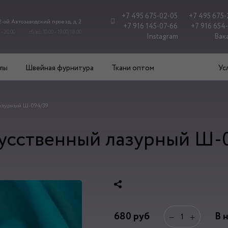
+7 495 675-02-05
+7 495 675-
 2-ой Автозаводский проезд, д. 2
+7 916 145-07-66
+7 916 654
 - 20.00
сб/вс: 10.00 - 19.00/18.00
Instagram
Вак
лы
Швейная фурнитура
Ткани оптом
Ус
азурный Ш-094/39
усственный лазурный Ш-
680
руб
В 
−
+