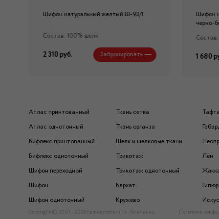
Шифон натуральный желтый Ш-93/1
Шифон 
черно-б
Состав: 100% шелк
Состав:
2 310 руб.
Забронировать
1 680 р
Атлас принтованный
Ткань сетка
Тафт
Атлас однотонный
Ткань органза
Габар
Бифлекс принтованный
Шелк и шелковые ткани
Неоп
Бифлекс однотонный
Трикотаж
Лён
Шифон переходной
Трикотаж однотонный
Жакк
Шифон
Бархат
Гипюр
Шифон однотонный
Кружево
Искус
Copyright © 2007 - 2026 flamencotkani.ru - Фламенко
Политика конфи