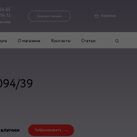
24-65
-19-73
Корзина
Заказать звонок
ансии
луги
О магазине
Контакты
Статьи
094/39
наличии
Забронировать