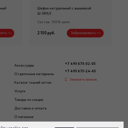
нный
Шифон натуральный с вышивкой
Ш-389/2
Состав: 100% шелк
2 150 руб.
вать
Забронировать
+7 495 675-02-05
Аксессуары
+7 495 675-24-65
Отделочные материалы
Заказать звонок
Каталог тканей оптом
Услуги
Товары по скидке
Доставка и оплата
О магазине