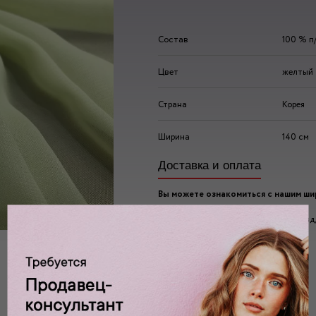
Состав
100 % п
Цвет
желтый
Страна
Корея
Ширина
140 см
Доставка и оплата
Вы можете ознакомиться с нашим ш
ассортиментом по адресу:
г. Москва, 2-ой Автозаводский проезд, 
Ждем вас у нас в:
пн-пт: 10.00 - 20.00
сб/вс: 10.00 - 19.00/18.00