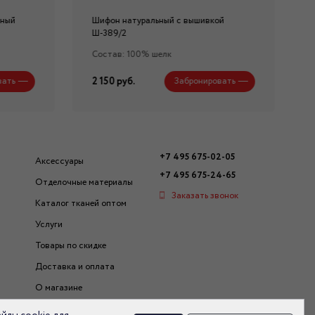
нный
Шифон натуральный с вышивкой
Ш-389/2
Состав: 100% шелк
2 150 руб.
вать
Забронировать
+7 495 675-02-05
Аксессуары
+7 495 675-24-65
Отделочные материалы
Заказать звонок
Каталог тканей оптом
Услуги
Товары по скидке
Доставка и оплата
О магазине