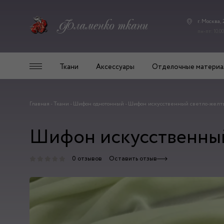
г. Москва,
пн-пт: 10.00
Ткани
Аксессуары
Отделочные материа
Главная
-
Ткани
-
Шифон однотонный
-
Шифон искусственный светло-желт
Шифон искусственный
0 отзывов
Оставить отзыв