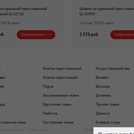
натуральный принтованный
Шифон натуральный принтова
елый Ш-32726
Ш-33989
 100% шелк
Состав: 100% шелк
уб.
2 570 руб.
Забронировать
Заброниро
а
Хлопок принтованный
Искусственный мех
дин
Хлопок однотонный
Вельвет
рен
Парча
Вискоза
Эксклюзивные ткани
Штапель
ард
Курточная ткань
Прочие ткани
Пайетка
Джинса
ственная кожа
Костюмные ткани
Клеевая ткань
денциальности
Карта сайта
Instagram