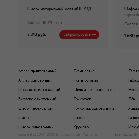
Шифон натуральный желтый Ш-93/1
Шифон 
черно-б
Состав: 100% шелк
Состав:
2 310 руб.
Забронировать
1 680 р
Атлас принтованный
Ткань сетка
Тафт
Атлас однотонный
Ткань органза
Габар
Бифлекс принтованный
Шелк и шелковые ткани
Неоп
Бифлекс однотонный
Трикотаж
Лён
Шифон переходной
Трикотаж однотонный
Жакк
Шифон
Бархат
Гипюр
Шифон однотонный
Кружево
Искус
Copyright © 2007 - 2026 flamencotkani.ru - Фламенко
Политика конфи