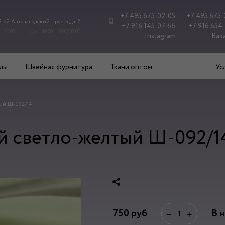
+7 495 675-02-05
+7 495 675-
 2-ой Автозаводский проезд, д. 2
+7 916 145-07-66
+7 916 654
 - 20.00
сб/вс: 10.00 - 19.00/18.00
Instagram
Вак
лы
Швейная фурнитура
Ткани оптом
Ус
ый Ш-092/14
 светло-желтый Ш-092/1
750
руб
В 
−
+