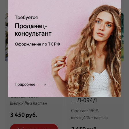
Шелк натуральный
Шелк натуральный
с цветочным
зеленый с крупным
принтом ШЛ-094
цветочным
принтом
Состав: 96%
ШЛ-094/1
шелк,4% эластан
Состав: 96%
3 450 руб.
шелк,4% эластан