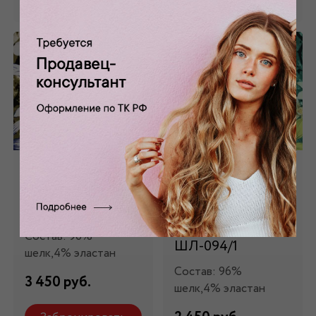
Шелк натуральный
Шелк натуральный
с цветочным
зеленый с крупным
принтом ШЛ-094
цветочным
принтом
Состав: 96%
ШЛ-094/1
шелк,4% эластан
Состав: 96%
3 450 руб.
шелк,4% эластан