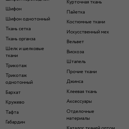
Курточная ткань
Шифон
Пайетка
Шифон однотонный
Костюмные ткани
Ткань сетка
Искусственный мех
Ткань органза
Вельвет
Шелк и шелковые
Вискоза
ткани
Штапель
Трикотаж
Прочие ткани
Трикотаж
Джинса
однотонный
Клеевая ткань
Бархат
Аксессуары
Кружево
Отделочные
Тафта
материалы
Габардин
Каталог тканей оптом