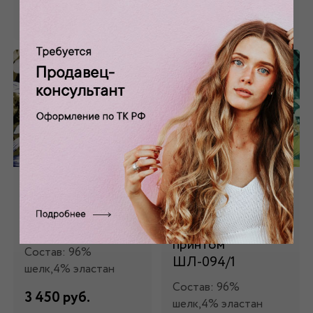
Забронировать
Забронировать
Шелк натуральный
Шелк натуральный
с цветочным
зеленый с крупным
принтом ШЛ-094
цветочным
принтом
Состав: 96%
ШЛ-094/1
шелк,4% эластан
Состав: 96%
3 450 руб.
шелк,4% эластан