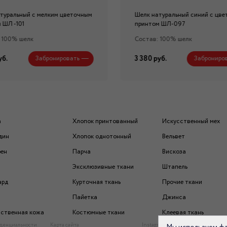
туральный с мелким цветочным
Шелк натуральный синий с цв
 ШЛ -101
принтом ШЛ-097
 100% шелк
Состав: 100% шелк
уб.
3 380 руб.
Забронировать
Заброниро
а
Хлопок принтованный
Искусственный мех
дин
Хлопок однотонный
Вельвет
рен
Парча
Вискоза
Эксклюзивные ткани
Штапель
ард
Курточная ткань
Прочие ткани
Пайетка
Джинса
ственная кожа
Костюмные ткани
Клеевая ткань
денциальности
Карта сайта
Instagram