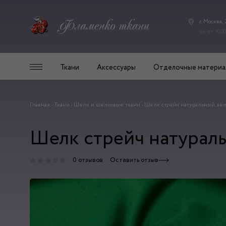
г. Москва,
пн-пт: 10.00
Ткани
Аксессуары
Отделочные материа
Главная
-
Ткани
-
Шелк и шелковые ткани
-
Шелк стрейч натуральный зе
Шелк стрейч натурал
0 отзывов
Оставить отзыв