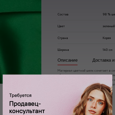
Состав
98 % ше
Цвет
зеленый
Страна
Корея
Ширина
140 см
Описание
Доставка и
Материал цветной шелк сочетает в се
обладает нежным переливающимся блес
материал цветной шелк отличается и
показателями – не мнется, хорошо пр
влагу.