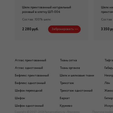
Шелк принтованный натуральный
Шелк на
розовый в клетку ШЛ-004
принтом
Состав: 100% шелк
Состав:
2 280 руб.
3 350 р
Забронировать
Атлас принтованный
Ткань сетка
Тафт
Атлас однотонный
Ткань органза
Габар
Бифлекс принтованный
Шелк и шелковые ткани
Неоп
Бифлекс однотонный
Трикотаж
Лён
Шифон переходной
Трикотаж однотонный
Жакк
Шифон
Бархат
Гипюр
Шифон однотонный
Кружево
Искус
Copyright © 2007 - 2026 flamencotkani.ru - Фламенко
Политика конфи