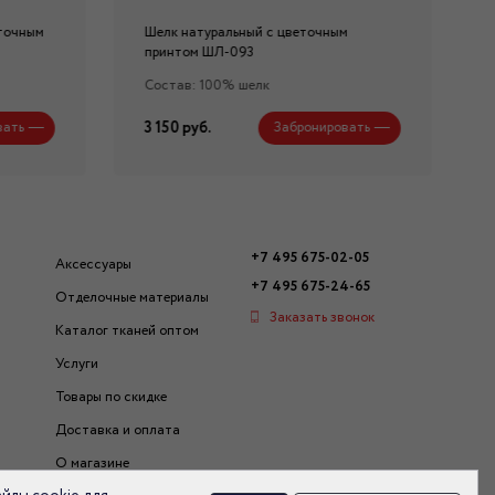
еточным
Шелк натуральный с цветочным
принтом ШЛ-093
Состав: 100% шелк
3 150 руб.
вать
Забронировать
+7 495 675-02-05
Аксессуары
+7 495 675-24-65
Отделочные материалы
Заказать звонок
Каталог тканей оптом
Услуги
Товары по скидке
Доставка и оплата
О магазине