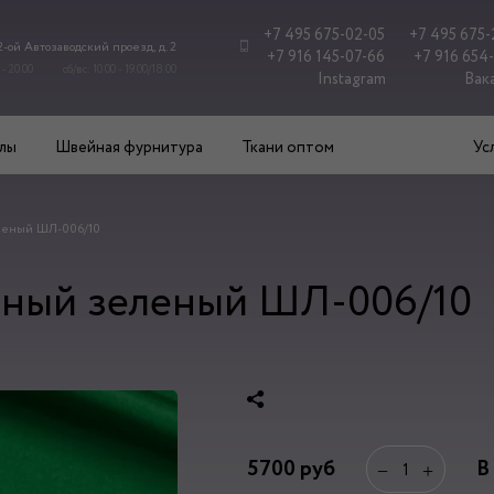
+7 495 675-02-05
+7 495 675-
 2-ой Автозаводский проезд, д. 2
+7 916 145-07-66
+7 916 654
 - 20.00
сб/вс: 10.00 - 19.00/18.00
Instagram
Вак
лы
Швейная фурнитура
Ткани оптом
Ус
леный ШЛ-006/10
ьный зеленый ШЛ-006/10
5700
руб
В
−
+