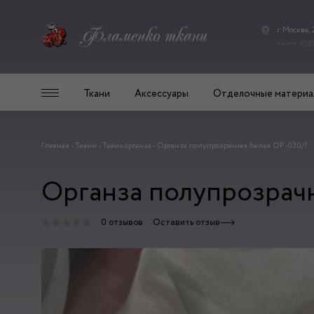
г. Москва,
пн-пт: 10.00
Ткани
Аксессуары
Отделочные материа
Главная
-
Ткани
-
Ткань органза
-
Органза полупрозрачная белая ОР-030/1
Органза полупрозрачн
0 отзывов
Оставить отзыв