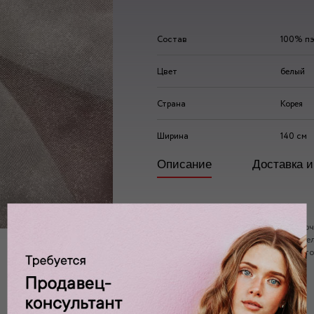
Состав
100% пэ
Цвет
белый
Страна
Корея
Ширина
140 см
Описание
Доставка и
Органза – это тонкая, прозрачная и о
украшения интерьера, подарков и поде
приемлемой цене. Мы сотрудничаем то
качество нашей продукции.