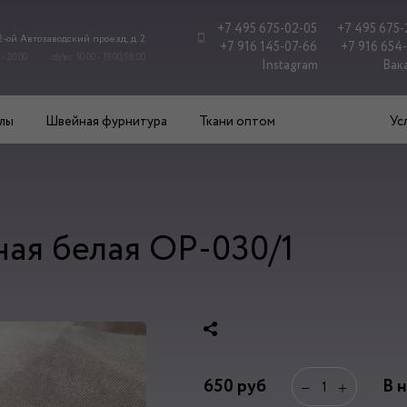
+7 495 675-02-05
+7 495 675-
 2-ой Автозаводский проезд, д. 2
+7 916 145-07-66
+7 916 654
 - 20.00
сб/вс: 10.00 - 19.00/18.00
Instagram
Вак
лы
Швейная фурнитура
Ткани оптом
Ус
ая белая ОР-030/1
650
руб
В 
−
+