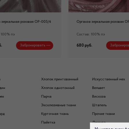
 зеркальная розовая ОР-005/4
Органза зеркальная розовая О
 100% пэ
Состав: 100% пэ
.
680 руб.
Забронировать
Заброниро
а
Хлопок принтованный
Искусственный мех
дин
Хлопок однотонный
Вельвет
рен
Парча
Вискоза
Эксклюзивные ткани
Штапель
ард
Курточная ткань
Прочие ткани
Пайетка
Джинса