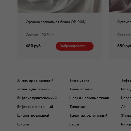
Органза зеркальная белая ОР-005/1
Органза
Состав: 100% пэ
Состав:
680 руб.
680 руб
Забронировать
Атлас принтованный
Ткань сетка
Тафт
Атлас однотонный
Ткань органза
Габар
Бифлекс принтованный
Шелк и шелковые ткани
Неоп
Бифлекс однотонный
Трикотаж
Лён
Шифон переходной
Трикотаж однотонный
Жакк
Шифон
Бархат
Гипюр