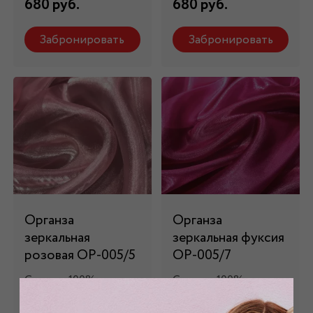
680 руб.
680 руб.
Забронировать
Забронировать
Органза
Органза
зеркальная
зеркальная фуксия
розовая ОР-005/5
ОР-005/7
Состав: 100% пэ
Состав: 100% пэ
680 руб.
680 руб.