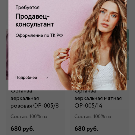
Забронировать
Забронировать
Органза
Органза
зеркальная
зеркальная мятная
розовая ОР-005/8
ОР-005/14
Состав: 100% пэ
Состав: 100% пэ
680 руб.
680 руб.