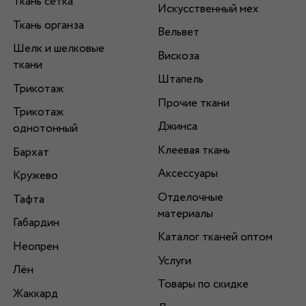
Ткань сетка
Искусственный мех
Ткань органза
Вельвет
Шелк и шелковые
Вискоза
ткани
Штапель
Трикотаж
Прочие ткани
Трикотаж
Джинса
однотонный
Клеевая ткань
Бархат
Аксессуары
Кружево
Отделочные
Тафта
материалы
Габардин
Каталог тканей оптом
Неопрен
Услуги
Лён
Товары по скидке
Жаккард