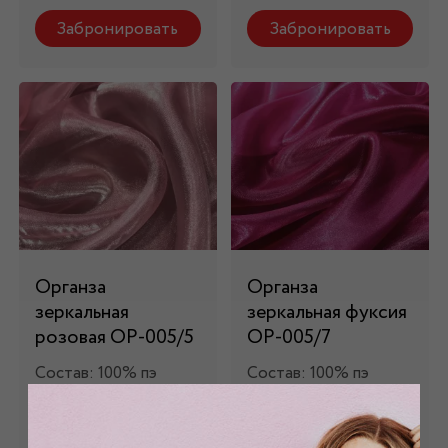
Забронировать
Забронировать
Органза
Органза
зеркальная
зеркальная фуксия
розовая ОР-005/5
ОР-005/7
Состав: 100% пэ
Состав: 100% пэ
680 руб.
680 руб.