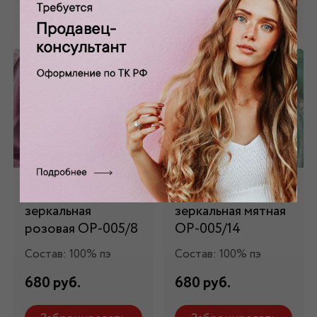
Забронировать
Забронировать
Органза
Органза
зеркальная
зеркальная мятная
розовая ОР-005/8
ОР-005/14
Состав: 100% пэ
Состав: 100% пэ
680 руб.
680 руб.