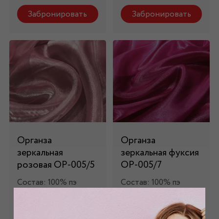
Забронировать
Забронировать
Органза
Органза
зеркальная
зеркальная фуксия
розовая ОР-005/5
ОР-005/7
Состав: 100% пэ
Состав: 100% пэ
680 руб.
680 руб.