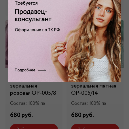
Забронировать
Забронировать
Органза
Органза
зеркальная
зеркальная мятная
розовая ОР-005/8
ОР-005/14
Состав: 100% пэ
Состав: 100% пэ
680 руб.
680 руб.