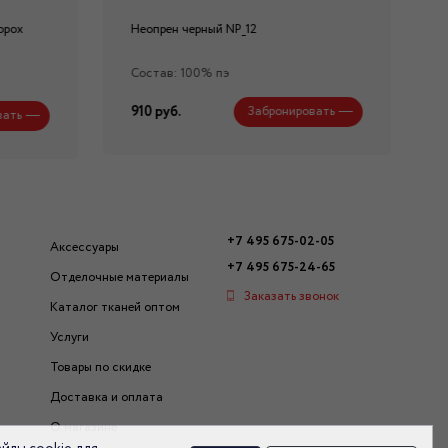
орох
Неопрен черный NP_12
Состав: 100% пэ
910 руб.
Забронировать
вать
+7 495 675-02-05
Аксессуары
+7 495 675-24-65
Отделочные материалы
Заказать звонок
Каталог тканей оптом
Услуги
Товары по скидке
Доставка и оплата
О магазине