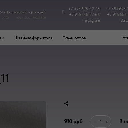
+7 495 675-02-05
+7 495 675-
 2-ой Автозаводский проезд, д. 2
+7 916 145-07-66
+7 916 654
 - 20.00
сб/вс: 10.00 - 19.00/18.00
Instagram
Вак
лы
Швейная фурнитура
Ткани оптом
Ус
11
910
руб
В н
−
+