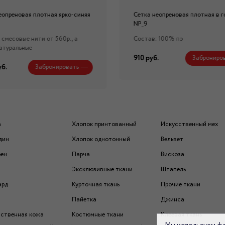
еопреновая плотная ярко-синяя
Сетка неопреновая плотная в г
NP_9
 смесовые нити от 560р., а
Состав: 100% пэ
атуральные
910 руб.
Заброниро
уб.
Забронировать
а
Хлопок принтованный
Искусственный мех
дин
Хлопок однотонный
Вельвет
рен
Парча
Вискоза
Эксклюзивные ткани
Штапель
ард
Курточная ткань
Прочие ткани
Пайетка
Джинса
ственная кожа
Костюмные ткани
Клеевая ткань