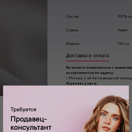
Состав
100% пэ
Страна
Корея
Ширина
140 см
Доставка и оплата
Вы можете ознакомиться с нашим ш
ассортиментом по адресу:
г. Москва, 2-ой Автозаводский проезд, 
Ждем вас у нас в:
пн-пт: 10.00 - 20.00
сб/вс: 10.00 - 19.00/18.00