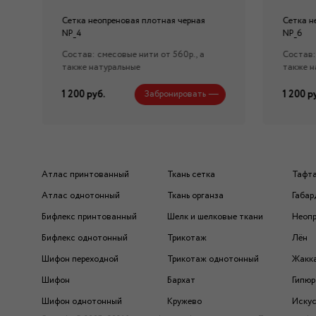
Сетка неопреновая плотная черная
Сетка н
NP_4
NP_6
Состав: смесовые нити от 560р., а
Состав:
также натуральные
также н
1 200 руб.
1 200 р
Забронировать
Атлас принтованный
Ткань сетка
Тафт
Атлас однотонный
Ткань органза
Габар
Бифлекс принтованный
Шелк и шелковые ткани
Неоп
Бифлекс однотонный
Трикотаж
Лён
Шифон переходной
Трикотаж однотонный
Жакк
Шифон
Бархат
Гипюр
Шифон однотонный
Кружево
Искус