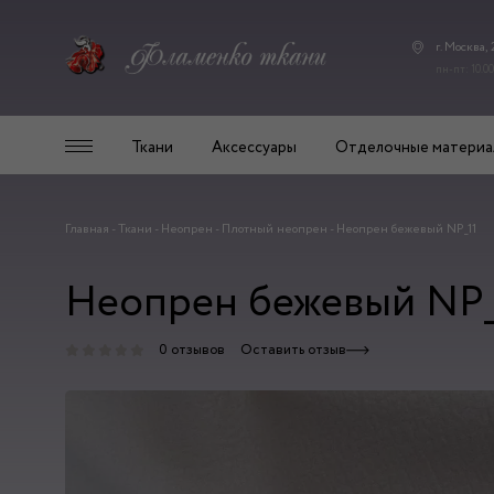
г. Москва,
пн-пт: 10.00
Ткани
Аксессуары
Отделочные материа
Главная
-
Ткани
-
Неопрен
-
Плотный неопрен
-
Неопрен бежевый NP_11
Неопрен бежевый NP_
0 отзывов
Оставить отзыв