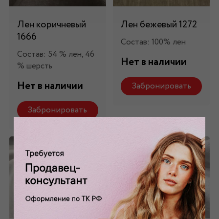
Лен коричневый
Лен бежевый 1272
1666
Состав: 100% лен
Состав: 54 % лен, 46
Нет в наличии
% шерсть
Нет в наличии
Забронировать
Забронировать