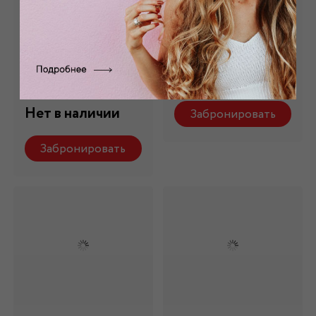
Хлопок-лен белый
Лен белый 003/1
1404
Состав: 100 % лен
Состав: 63 % х/б ,32
Нет в наличии
% лен, 5 % эл.
Нет в наличии
Забронировать
Забронировать