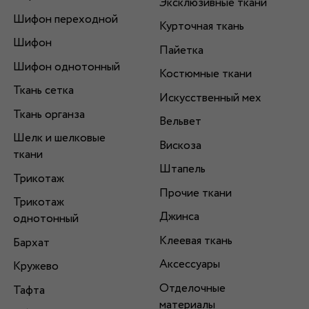
Эксклюзивные ткани
Шифон переходной
Курточная ткань
Шифон
Пайетка
Шифон однотонный
Костюмные ткани
Ткань сетка
Искусственный мех
Ткань органза
Вельвет
Шелк и шелковые
Вискоза
ткани
Штапель
Трикотаж
Прочие ткани
Трикотаж
Джинса
однотонный
Клеевая ткань
Бархат
Аксессуары
Кружево
Отделочные
Тафта
материалы