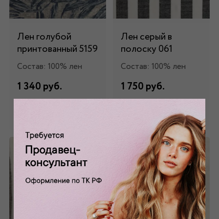
Лен голубой
Лен серый в
принтованный 5159
полоску 061
Состав: 100% лен
Состав: 100% лен
1 340 руб.
1 750 руб.
Забронировать
Забронировать