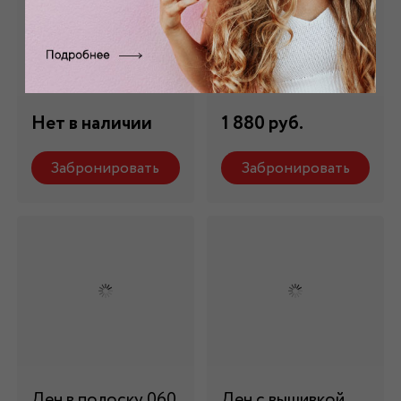
Лен серый в
Лен серый в
полоску 1351
полоску 062
Состав: 100% лен
Состав: 100% лен
Нет в наличии
1 880 руб.
Забронировать
Забронировать
Лен в полоску 060
Лен с вышивкой