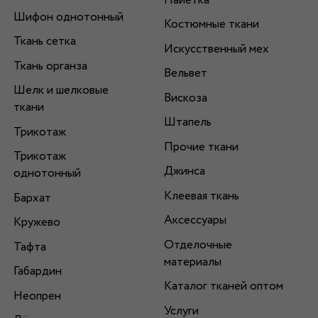
Пайетка
Шифон однотонный
Костюмные ткани
Ткань сетка
Искусственный мех
Ткань органза
Вельвет
Шелк и шелковые
Вискоза
ткани
Штапель
Трикотаж
Прочие ткани
Трикотаж
Джинса
однотонный
Клеевая ткань
Бархат
Аксессуары
Кружево
Отделочные
Тафта
материалы
Габардин
Каталог тканей оптом
Неопрен
Услуги