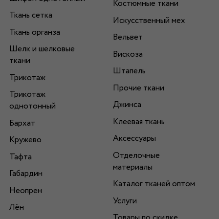
Костюмные ткани
Ткань сетка
Искусственный мех
Ткань органза
Вельвет
Шелк и шелковые
Вискоза
ткани
Штапель
Трикотаж
Прочие ткани
Трикотаж
Джинса
однотонный
Клеевая ткань
Бархат
Аксессуары
Кружево
Отделочные
Тафта
материалы
Габардин
Каталог тканей оптом
Неопрен
Услуги
Лён
Товары по скидке