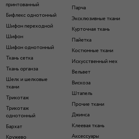
принтованный
Парча
Бифлекс однотонный
Эксклюзивные ткани
Шифон переходной
Курточная ткань
Шифон
Пайетка
Шифон однотонный
Костюмные ткани
Ткань сетка
Искусственный мех
Ткань органза
Вельвет
Шелк и шелковые
Вискоза
ткани
Штапель
Трикотаж
Прочие ткани
Трикотаж
Джинса
однотонный
Клеевая ткань
Бархат
Аксессуары
Кружево