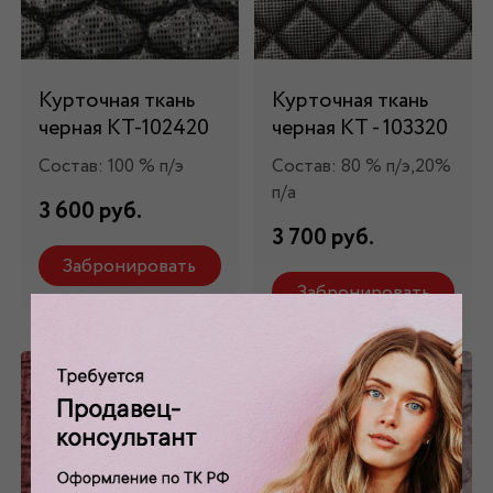
Курточная ткань
Курточная ткань
черная КТ-102420
черная КТ - 103320
Состав: 100 % п/э
Состав: 80 % п/э,20%
п/а
3 600 руб.
3 700 руб.
Забронировать
Забронировать