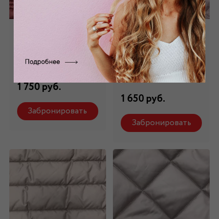
Курточная ткань
Курточная ткань
бордовая КТ - 003
розовая КТ - 011/3
Состав: 100 % п/э
Состав: 80% п/э, 20%
п/а
1 750 руб.
1 650 руб.
Забронировать
Забронировать