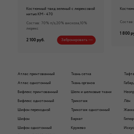
Костюмный твид зеленый с люрексовой
Костюмн
нитью КМ - 470
Состав:
Состав: 70% п/э,20% вискоза,10%
люрекс
1 800 р
2 100 руб.
Забронировать
Атлас принтованный
Ткань сетка
Тафт
Атлас однотонный
Ткань органза
Габар
Бифлекс принтованный
Шелк и шелковые ткани
Неоп
Бифлекс однотонный
Трикотаж
Лён
Шифон переходной
Трикотаж однотонный
Жакк
Шифон
Бархат
Гипюр
Шифон однотонный
Кружево
Искус