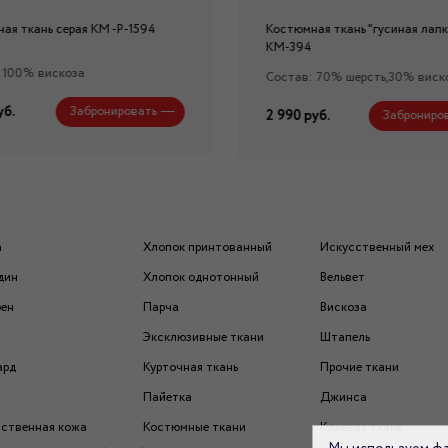
ая ткань серая КМ -Р-1594
Костюмная ткань "гусиная лапк
КМ-394
 100% вискоза
Состав: 70% шерсть,30% виск
уб.
Забронировать
2 990 руб.
Заброниро
а
Хлопок принтованный
Искусственный мех
дин
Хлопок однотонный
Вельвет
рен
Парча
Вискоза
Эксклюзивные ткани
Штапель
ард
Курточная ткань
Прочие ткани
Пайетка
Джинса
ственная кожа
Костюмные ткани
Клеевая ткань