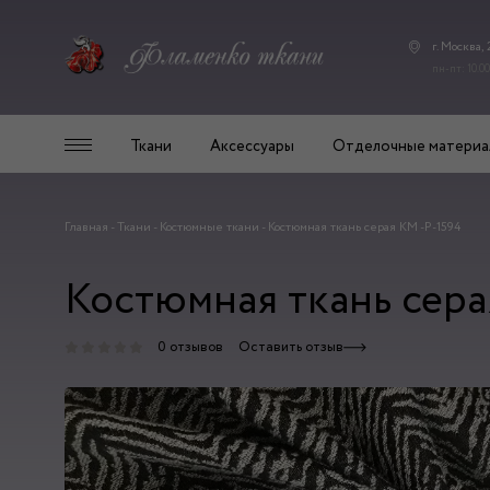
г. Москва,
пн-пт: 10.00
Ткани
Аксессуары
Отделочные материа
Главная
-
Ткани
-
Костюмные ткани
-
Костюмная ткань серая КМ -Р-1594
Костюмная ткань сера
0 отзывов
Оставить отзыв