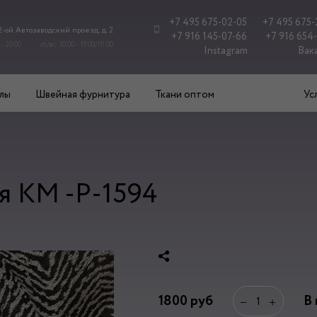
+7 495 675-02-05
+7 495 675-
 2-ой Автозаводский проезд, д. 2
+7 916 145-07-66
+7 916 654
 - 20.00
сб/вс: 10.00 - 19.00/18.00
Instagram
Вак
лы
Швейная фурнитура
Ткани оптом
Ус
я КМ -Р-1594
1800
руб
В
−
+