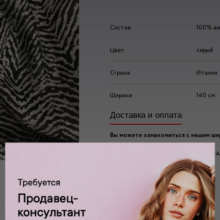
Состав
100% ви
Цвет
серый
Страна
Италия
Ширина
140 см
Доставка и оплата
Вы можете ознакомиться с нашим ш
ассортиментом по адресу:
г. Москва, 2-ой Автозаводский проезд, 
Ждем вас у нас в:
пн-пт: 10.00 - 20.00
сб/вс: 10.00 - 19.00/18.00