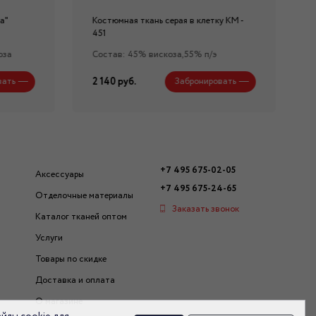
а"
Костюмная ткань серая в клетку КМ -
451
оза
Состав: 45% вискоза,55% п/э
2 140 руб.
вать
Забронировать
+7 495 675-02-05
Аксессуары
+7 495 675-24-65
Отделочные материалы
Заказать звонок
Каталог тканей оптом
Услуги
Товары по скидке
Доставка и оплата
О магазине