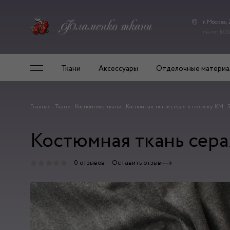
г. Москва,
пн-пт: 10.00
Ткани
Аксессуары
Отделочные материа
Главная
-
Ткани
-
Костюмные ткани
-
Костюмная ткань серая в полоску КМ -
Костюмная ткань сера
0 отзывов
Оставить отзыв