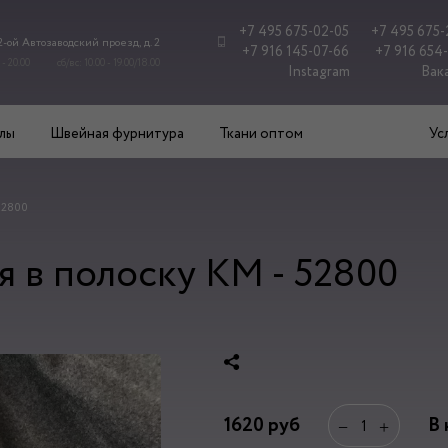
+7 495 675-02-05
+7 495 675-
 2-ой Автозаводский проезд, д. 2
+7 916 145-07-66
+7 916 654
 - 20.00
сб/вс: 10.00 - 19.00/18.00
Instagram
Вак
лы
Швейная фурнитура
Ткани оптом
Ус
 52800
я в полоску КМ - 52800
1620
руб
В 
−
+