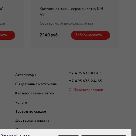
а"
Костюмная ткань серая в клетку КМ -
451
оза
Состав: 45% вискоза,55% п/э
2 140 руб.
вать
Забронировать
+7 495 675-02-05
Аксессуары
+7 495 675-24-65
Отделочные материалы
Заказать звонок
Каталог тканей оптом
Услуги
Товары по скидке
Доставка и оплата
О магазине