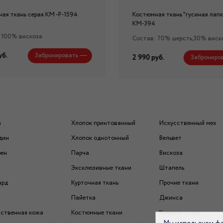
ая ткань серая КМ -Р-1594
Костюмная ткань "гусиная лапк
КМ-394
 100% вискоза
Состав: 70% шерсть,30% виск
уб.
Забронировать
2 990 руб.
Заброниро
а
Хлопок принтованный
Искусственный мех
дин
Хлопок однотонный
Вельвет
рен
Парча
Вискоза
Эксклюзивные ткани
Штапель
ард
Курточная ткань
Прочие ткани
Пайетка
Джинса
ственная кожа
Костюмные ткани
Клеевая ткань