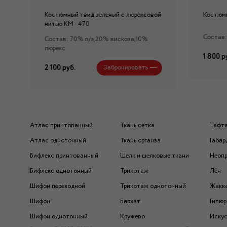
Костюмный твид зеленый с люрексовой
Костюмн
нитью КМ - 470
Состав:
Состав: 70% п/э,20% вискоза,10%
люрекс
1 800 р
2 100 руб.
Забронировать
Атлас принтованный
Ткань сетка
Тафт
Атлас однотонный
Ткань органза
Габар
Бифлекс принтованный
Шелк и шелковые ткани
Неоп
Бифлекс однотонный
Трикотаж
Лён
Шифон переходной
Трикотаж однотонный
Жакк
Шифон
Бархат
Гипюр
Шифон однотонный
Кружево
Искус