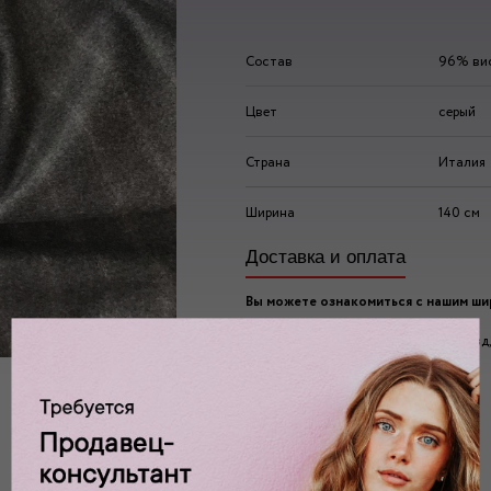
Состав
96% вис
Цвет
серый
Страна
Италия
Ширина
140 см
Доставка и оплата
Вы можете ознакомиться с нашим ш
ассортиментом по адресу:
г. Москва, 2-ой Автозаводский проезд, 
Ждем вас у нас в:
пн-пт: 10.00 - 20.00
сб/вс: 10.00 - 19.00/18.00