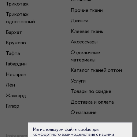
Трикотаж
Прочие ткани
Трикотаж
Джинса
однотонный
Клеевая ткань
Бархат
Аксессуары
Кружево
Отделочные
Тафта
материалы
Габардин
Каталог тканей оптом
Неопрен
Услуги
Лён
Товары по скидке
Жаккард
Доставка и оплата
Гипюр
О магазине
Мы используем файлы cookie для
комфортного взаимодействия с нашими
Instagram