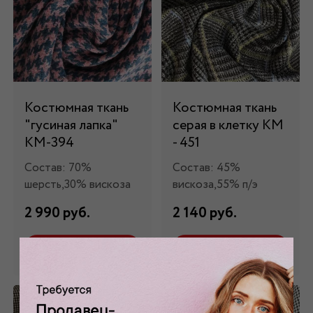
Костюмная ткань
Костюмная ткань
"гусиная лапка"
серая в клетку КМ
КМ-394
- 451
Состав: 70%
Состав: 45%
шерсть,30% вискоза
вискоза,55% п/э
2 990 руб.
2 140 руб.
Забронировать
Забронировать