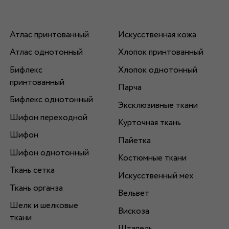
Атлас принтованный
Искусственная кожа
Атлас однотонный
Хлопок принтованный
Бифлекс
Хлопок однотонный
принтованный
Парча
Бифлекс однотонный
Эксклюзивные ткани
Шифон переходной
Курточная ткань
Шифон
Пайетка
Шифон однотонный
Костюмные ткани
Ткань сетка
Искусственный мех
Ткань органза
Вельвет
Шелк и шелковые
Вискоза
ткани
Штапель