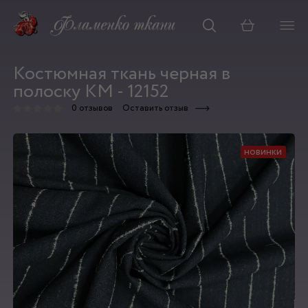
Корзина
Костюмная ткань черная в
полоску КМ - 12152
0 отзывов
Оставить отзыв
новинки