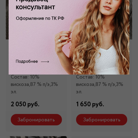
Костюмная ткань
Костюмная ткань
коричневая КМ -
"гусиная лапка"
2822
КМ - 461
Состав: 10%
Состав: 10%
вискоза,87 % п/э,3%
вискоза,87 % п/э,3%
эл.
эл.
2 050 руб.
1 650 руб.
Забронировать
Забронировать