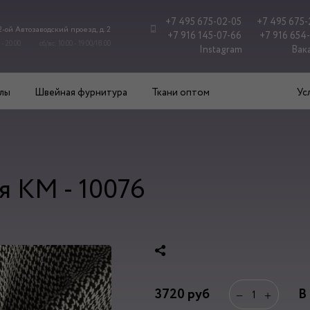
+7 495 675-02-05
+7 495 675-
 2-ой Автозаводский проезд, д. 2
+7 916 145-07-66
+7 916 654
 - 20.00
сб/вс: 10.00 - 19.00/18.00
Instagram
Вак
лы
Швейная фурнитура
Ткани оптом
Ус
я КМ - 10076
3720
руб
В
−
+