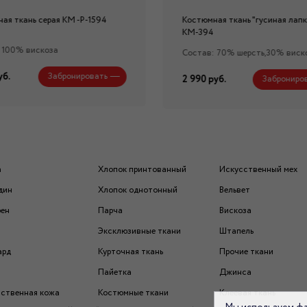
ая ткань серая КМ -Р-1594
Костюмная ткань "гусиная лапк
КМ-394
 100% вискоза
Состав: 70% шерсть,30% виск
уб.
Забронировать
2 990 руб.
Заброниро
а
Хлопок принтованный
Искусственный мех
дин
Хлопок однотонный
Вельвет
рен
Парча
Вискоза
Эксклюзивные ткани
Штапель
ард
Курточная ткань
Прочие ткани
Пайетка
Джинса
ственная кожа
Костюмные ткани
Клеевая ткань