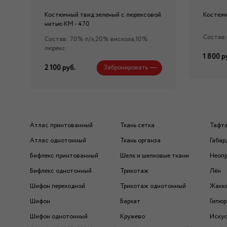
Костюмный твид зеленый с люрексовой
Костюмн
нитью КМ - 470
Состав:
Состав: 70% п/э,20% вискоза,10%
люрекс
1 800 р
2 100 руб.
Забронировать
Атлас принтованный
Ткань сетка
Тафт
Атлас однотонный
Ткань органза
Габар
Бифлекс принтованный
Шелк и шелковые ткани
Неоп
Бифлекс однотонный
Трикотаж
Лён
Шифон переходной
Трикотаж однотонный
Жакк
Шифон
Бархат
Гипюр
Шифон однотонный
Кружево
Искус