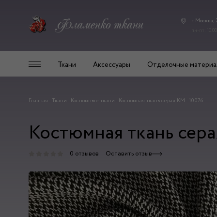
г. Москва,
пн-пт: 10.00
Ткани
Аксессуары
Отделочные материа
Главная
-
Ткани
-
Костюмные ткани
-
Костюмная ткань серая КМ - 10076
Костюмная ткань сера
0 отзывов
Оставить отзыв