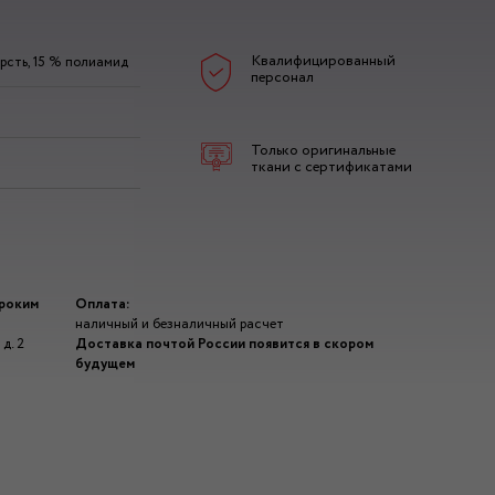
Квалифицированный
рсть, 15 % полиамид
персонал
Только оригинальные
ткани с сертификатами
ироким
Оплата:
наличный и безналичный расчет
д. 2
Доставка почтой России появится в скором
будущем