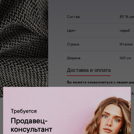
Состав
85 % ше
Цвет
серый
Страна
Италия
Ширина
140 см
Доставка и оплата
Вы можете ознакомиться с нашим ш
ассортиментом по адресу:
г. Москва, 2-ой Автозаводский проезд, 
Ждем вас у нас в:
пн-пт: 10.00 - 20.00
сб/вс: 10.00 - 19.00/18.00