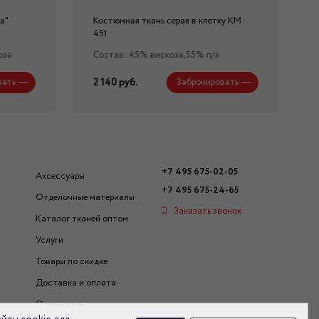
а"
Костюмная ткань серая в клетку КМ -
451
оза
Состав: 45% вискоза,55% п/э
2 140 руб.
вать
Забронировать
+7 495 675-02-05
Аксессуары
+7 495 675-24-65
Отделочные материалы
Заказать звонок
Каталог тканей оптом
Услуги
Товары по скидке
Доставка и оплата
О магазине