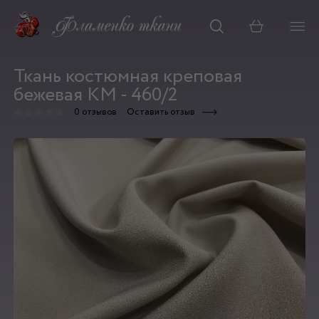
Корзина
Ткань костюмная креповая
бежевая КМ - 460/2
0 отзывов
Оставить отзыв