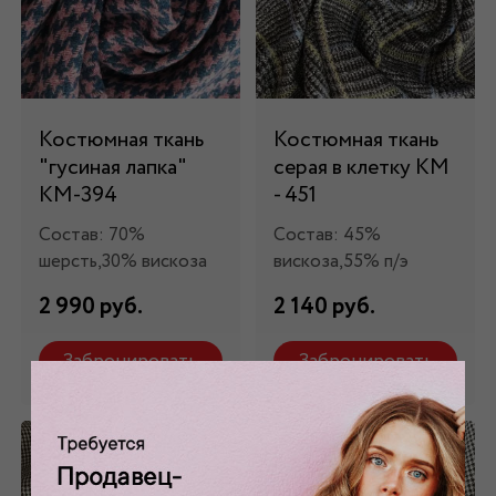
Костюмная ткань
Костюмная ткань
"гусиная лапка"
серая в клетку КМ
КМ-394
- 451
Состав: 70%
Состав: 45%
шерсть,30% вискоза
вискоза,55% п/э
2 990 руб.
2 140 руб.
Забронировать
Забронировать