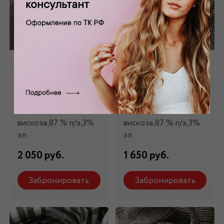
Костюмная ткань
Костюмная ткань
коричневая КМ -
"гусиная лапка"
2822
КМ - 461
Состав: 10%
Состав: 10%
вискоза,87 % п/э,3%
вискоза,87 % п/э,3%
эл.
эл.
2 050 руб.
1 650 руб.
Забронировать
Забронировать