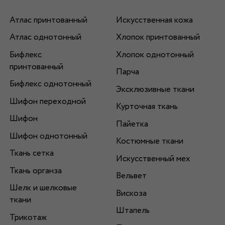
Атлас принтованный
Искусственная кожа
Атлас однотонный
Хлопок принтованный
Бифлекс
Хлопок однотонный
принтованный
Парча
Бифлекс однотонный
Эксклюзивные ткани
Шифон переходной
Курточная ткань
Шифон
Пайетка
Шифон однотонный
Костюмные ткани
Ткань сетка
Искусственный мех
Ткань органза
Вельвет
Шелк и шелковые
Вискоза
ткани
Штапель
Трикотаж