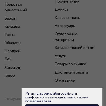
Прочие ткани
Трикотаж
Джинса
однотонный
Клеевая ткань
Бархат
Аксессуары
Кружево
Отделочные
Тафта
материалы
Габардин
Каталог тканей оптом
Неопрен
Услуги
Лён
Товары по скидке
Жаккард
Доставка и оплата
Гипюр
О магазине
Мы используем файлы cookie для
комфортного взаимодействия с нашими
Instagram
пользователями.