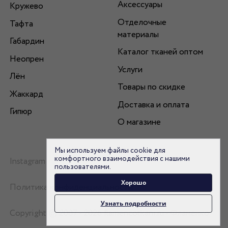
Аксессуары
Кружево
Отделочные
Тафта
материалы
Габардин
Каталог тканей оптом
Неопрен
Услуги
Лён
Товары по скидке
Жаккард
Доставка и оплата
Гипюр
О магазине
Мы используем файлы cookie для
комфортного взаимодействия с нашими
Instagram
пользователями.
Хорошо
Политика конфиденциальности
Узнать подробности
Copyright © 2007 - 2026 flamencotkani.ru - Фламенко