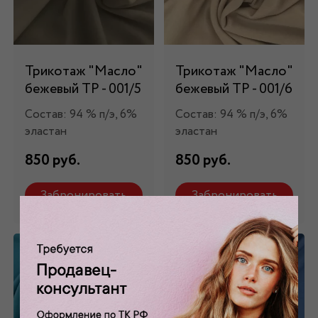
Трикотаж "Масло"
Трикотаж "Масло"
бежевый ТР - 001/5
бежевый ТР - 001/6
Состав: 94 % п/э, 6%
Состав: 94 % п/э, 6%
эластан
эластан
850 руб.
850 руб.
Забронировать
Забронировать