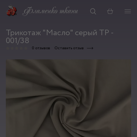
Корзина
Трикотаж "Масло" серый ТР -
001/38
0 отзывов
Оставить отзыв