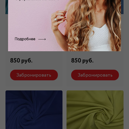
Трикотаж "Масло"
Трикотаж "Масло"
голубой ТР - 001/7
голубой ТР - 001/8
Состав: 94 % п/э, 6%
Состав: 94 % п/э, 6%
эластан
эластан
850 руб.
850 руб.
Забронировать
Забронировать