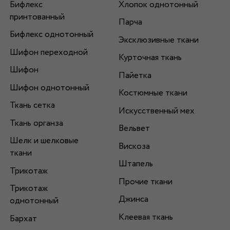
Бифлекс
Хлопок однотонный
принтованный
Парча
Бифлекс однотонный
Эксклюзивные ткани
Шифон переходной
Курточная ткань
Шифон
Пайетка
Шифон однотонный
Костюмные ткани
Ткань сетка
Искусственный мех
Ткань органза
Вельвет
Шелк и шелковые
Вискоза
ткани
Штапель
Трикотаж
Прочие ткани
Трикотаж
Джинса
однотонный
Клеевая ткань
Бархат