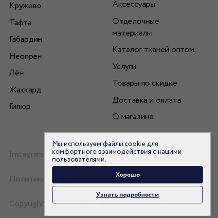
Аксессуары
Кружево
Отделочные
Тафта
материалы
Габардин
Каталог тканей оптом
Неопрен
Услуги
Лён
Товары по скидке
Жаккард
Доставка и оплата
Гипюр
О магазине
Мы используем файлы cookie для
комфортного взаимодействия с нашими
Instagram
пользователями.
Хорошо
Политика конфиденциальности
Узнать подробности
Copyright © 2007 - 2026 flamencotkani.ru - Фламенко