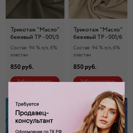
Трикотаж "Масло"
Трикотаж "Масло"
бежевый ТР - 001/5
бежевый ТР - 001/6
Состав: 94 % п/э, 6%
Состав: 94 % п/э, 6%
эластан
эластан
850 руб.
850 руб.
Забронировать
Забронировать