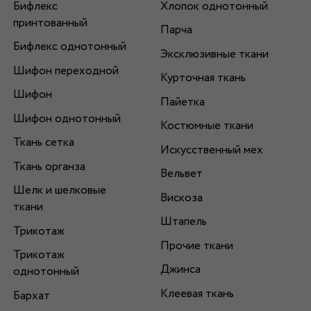
Бифлекс
Хлопок однотонный
принтованный
Парча
Бифлекс однотонный
Эксклюзивные ткани
Шифон переходной
Курточная ткань
Шифон
Пайетка
Шифон однотонный
Костюмные ткани
Ткань сетка
Искусственный мех
Ткань органза
Вельвет
Шелк и шелковые
Вискоза
ткани
Штапель
Трикотаж
Прочие ткани
Трикотаж
Джинса
однотонный
Клеевая ткань
Бархат