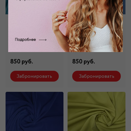
Трикотаж "Масло"
Трикотаж "Масло"
голубой ТР - 001/7
голубой ТР - 001/8
Состав: 94 % п/э, 6%
Состав: 94 % п/э, 6%
эластан
эластан
850 руб.
850 руб.
Забронировать
Забронировать