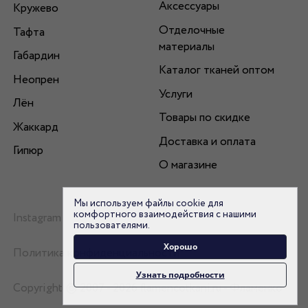
Аксессуары
Кружево
Отделочные
Тафта
материалы
Габардин
Каталог тканей оптом
Неопрен
Услуги
Лён
Товары по скидке
Жаккард
Доставка и оплата
Гипюр
О магазине
Мы используем файлы cookie для
комфортного взаимодействия с нашими
Instagram
пользователями.
Хорошо
Политика конфиденциальности
Узнать подробности
Copyright © 2007 - 2026 flamencotkani.ru - Фламенко