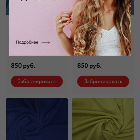
Трикотаж "Масло"
Трикотаж "Масло"
голубой ТР - 001/7
голубой ТР - 001/8
Состав: 94 % п/э, 6%
Состав: 94 % п/э, 6%
эластан
эластан
850 руб.
850 руб.
Забронировать
Забронировать