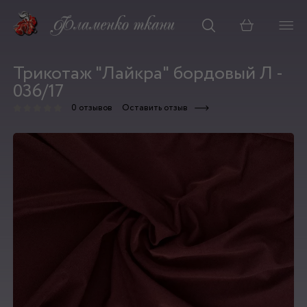
Корзина
Трикотаж "Лайкра" бордовый Л -
036/17
0 отзывов
Оставить отзыв