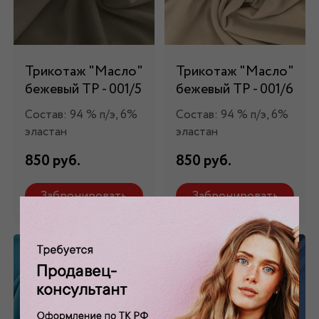
Трикотаж "Масло"
Трикотаж "Масло"
бежевый ТР - 001/5
бежевый ТР - 001/6
Состав: 94 % п/э, 6%
Состав: 94 % п/э, 6%
эластан
эластан
850 руб.
850 руб.
Забронировать
Забронировать