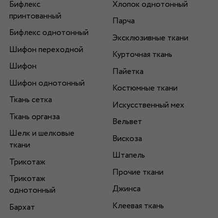
Бифлекс
Хлопок однотонный
принтованный
Парча
Бифлекс однотонный
Эксклюзивные ткани
Шифон переходной
Курточная ткань
Шифон
Пайетка
Шифон однотонный
Костюмные ткани
Ткань сетка
Искусственный мех
Ткань органза
Вельвет
Шелк и шелковые
Вискоза
ткани
Штапель
Трикотаж
Прочие ткани
Трикотаж
Джинса
однотонный
Клеевая ткань
Бархат