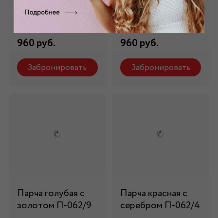
серебром П-024/7
серебром П-062/8
Состав: 100% пэ
Состав: 100% пэ
960 руб.
960 руб.
Забронировать
Забронировать
Парча голубая с
Парча красная с
золотом П-062/9
серебром П-062/4